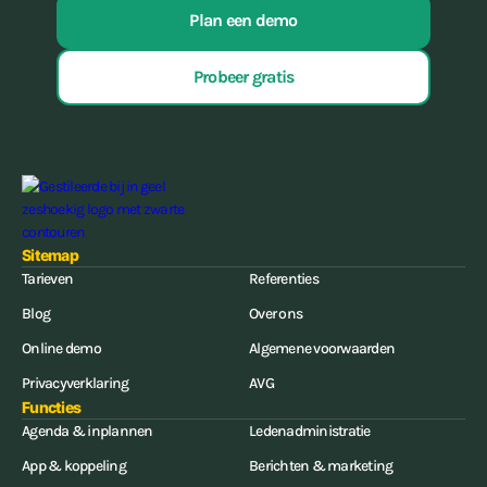
Plan een demo
Probeer gratis
Sitemap
Tarieven
Referenties
Blog
Over ons
Online demo
Algemene voorwaarden
Privacyverklaring
AVG
Functies
Agenda & inplannen
Ledenadministratie
App & koppeling
Berichten & marketing