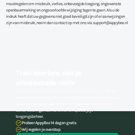
maatregelen om misbruik, verlies, onbevoegde toegang, ongewenste
openbaarmaking en ongeoorloofde wijziging tegen te gaan. Als u de
indruk heeft dat uw gegevens niet goed beveiligd zijn of er aanwijzingen
zijn van misbruik, neem dan contact op met ons via support@appybee.nl
Train sporters, niet je
administratie-skills
Stop met het worstelen met je administratie. Met onze all-in-
one-software voor gyms en (vecht)sportscholen bespaar je tot
15 uur per week aan administratief werk, hoef je nooit meer
achter betalingen aan te rennen én update je je
toegangsbeheer.
Probeer AppyBee 14 dagen gratis
Wij regelen je overstap