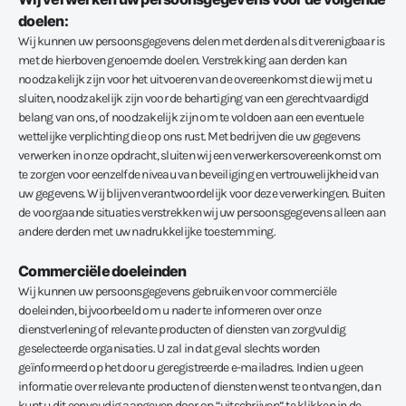
doelen:
Wij kunnen uw persoonsgegevens delen met derden als dit verenigbaar is
met de hierboven genoemde doelen. Verstrekking aan derden kan
noodzakelijk zijn voor het uitvoeren van de overeenkomst die wij met u
sluiten, noodzakelijk zijn voor de behartiging van een gerechtvaardigd
belang van ons, of noodzakelijk zijn om te voldoen aan een eventuele
wettelijke verplichting die op ons rust. Met bedrijven die uw gegevens
verwerken in onze opdracht, sluiten wij een verwerkersovereenkomst om
te zorgen voor eenzelfde niveau van beveiliging en vertrouwelijkheid van
uw gegevens. Wij blijven verantwoordelijk voor deze verwerkingen. Buiten
de voorgaande situaties verstrekken wij uw persoonsgegevens alleen aan
andere derden met uw nadrukkelijke toestemming.
Commerciële doeleinden
Wij kunnen uw persoonsgegevens gebruiken voor commerciële
doeleinden, bijvoorbeeld om u nader te informeren over onze
dienstverlening of relevante producten of diensten van zorgvuldig
geselecteerde organisaties. U zal in dat geval slechts worden
geïnformeerd op het door u geregistreerde e-mailadres. Indien u geen
informatie over relevante producten of diensten wenst te ontvangen, dan
kunt u dit eenvoudig aangeven door op “uitschrijven” te klikken in de