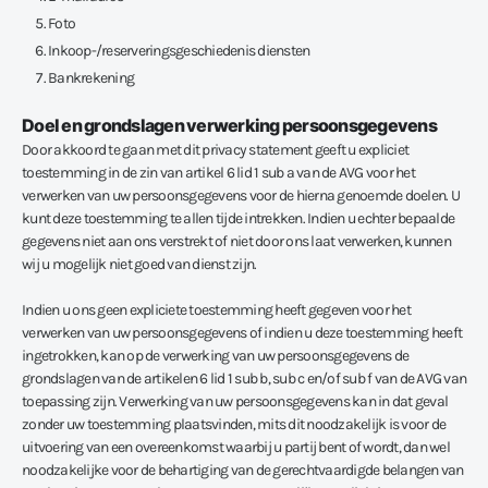
Foto
Inkoop-/reserveringsgeschiedenis diensten
Bankrekening
Doel en grondslagen verwerking persoonsgegevens
Door akkoord te gaan met dit privacy statement geeft u expliciet
toestemming in de zin van artikel 6 lid 1 sub a van de AVG voor het
verwerken van uw persoonsgegevens voor de hierna genoemde doelen. U
kunt deze toestemming te allen tijde intrekken. Indien u echter bepaalde
gegevens niet aan ons verstrekt of niet door ons laat verwerken, kunnen
wij u mogelijk niet goed van dienst zijn.
Indien u ons geen expliciete toestemming heeft gegeven voor het
verwerken van uw persoonsgegevens of indien u deze toestemming heeft
ingetrokken, kan op de verwerking van uw persoonsgegevens de
grondslagen van de artikelen 6 lid 1 sub b, sub c en/of sub f van de AVG van
toepassing zijn. Verwerking van uw persoonsgegevens kan in dat geval
zonder uw toestemming plaatsvinden, mits dit noodzakelijk is voor de
uitvoering van een overeenkomst waarbij u partij bent of wordt, dan wel
noodzakelijke voor de behartiging van de gerechtvaardigde belangen van