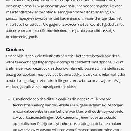
ontvangen email. Uw persoonsgegevens kunnen door ons gebruikt voor
marktonderzoek en de optimalisering van onze dienstverlening. Uw
persoonsgegevens worden in dat kader geanonimiseerd en zijn dus niet
meer tot u herleidbaar. Uw gegevens worden niet verkocht of gedeeld met
derden voor commerciële doeleinden, tenzij u hiervoor uitdrukkelijk
toestemming geeft.
Cookies
Een cookie is een klein tekstbestand dat bij het eerste bezoek aan deze
website wordt opgeslagen op uw computer, tablet of smartphone. U kunt
u afmelden voor deze cookies door uw internetbrowser zo in te stellen dat
deze geen cookies meer opslaat. Daarnaast kunt u ook alle informatie die
eerder is opgeslagen via de instellingen van uw browser verwijderen.Wij
maken gebruik van de navolgende cookies:
Functionele cookies: dit zijn cookies die noodzakelijk voor de
technische werking van de website en uw gebruiksgemak. Ze zorgen
ervoor dat de website naar behoren werkt en onthouden bijvoorbeeld
uw voorkeursinstellingen. Ook kunnen wij hiermee onze website
optimaliseren. Dit zijn analytische cookies die geen inbreuk maken
op uw privacy waarvoor wij geen voorafgaande toestemming van u