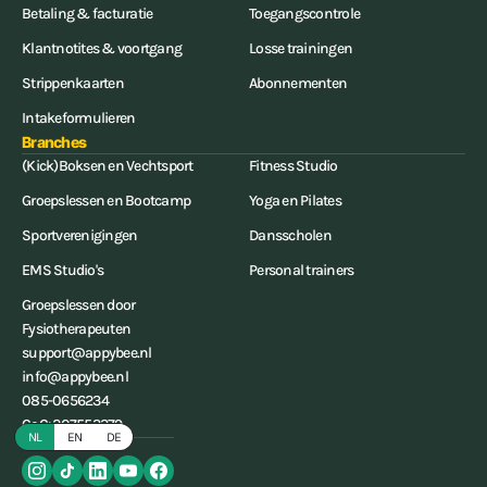
Betaling & facturatie
Toegangscontrole
Klantnotites & voortgang
Losse trainingen
Strippenkaarten
Abonnementen
Intakeformulieren
Branches
(Kick)Boksen en Vechtsport
Fitness Studio
Groepslessen en Bootcamp
Yoga en Pilates
Sportverenigingen
Dansscholen
EMS Studio's
Personal trainers
Groepslessen door
Fysiotherapeuten
support@appybee.nl
info@appybee.nl
085-0656234
CoC: 207553379
NL
EN
DE