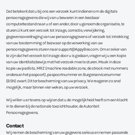
Dat betekent dat u bij ons een verzoek kunt indienen om de digitale
persoonsgegevens die wij van u bewaren in een leesbaar
computerbestand naar u of een ander, door u genoemde organisatie, te
sturen.U kunt een verzoek tot inzage, correctie, verwijdering,
gegevensoverdraging van uw persoonsgegevens of verzoek tot intrekking
van uw toestemming of bezwaar op de verwerking van uw
persoonsgegevens sturen naar support@AppyBee.com. Om er zeker van
te zijn dat het verzoek tot inzage door u is gedaan, vragen wij u een kopie
van uw identiteitsbewijs met het verzoek mee te sturen. Maak in deze
kopie uw pasfoto, MRZ (machine readable zone, de strook met nummers
onderaan het paspoort), paspoortnummer en Burgerservicenummer
(BSN) zwart. Dit ter bescherming van uw privacy. We reageren zo snel
mogelijk, maar binnen vier weken, op uw verzoek.
Wij willen u er tevens op wijzen dat u de mogelijkheid heeft om een klacht
in te dienen bij de nationale toezichthouder, de Autoriteit
Persoonsgegevens.
Contact
Wij nemen de bescherming van uw gegevens serieus en nemen passende