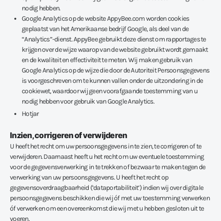
nodig hebben.
Google Analytics op de website AppyBee.com worden cookies
geplaatst van het Amerikaanse bedrijf Google, als deel van de
“Analytics”-dienst. AppyBee gebruikt deze dienst om rapportages te
krijgen over de wijze waarop van de website gebruikt wordt gemaakt
en de kwaliteit en effectiviteit te meten. Wij maken gebruik van
Google Analytics op de wijze die door de Autoriteit Persoonsgegevens
is voorgeschreven om te kunnen vallen onder de uitzondering in de
cookiewet, waardoor wij geen voorafgaande toestemming van u
nodig hebben voor gebruik van Google Analytics.
Hotjar
Inzien, corrigeren of verwijderen
U heeft het recht om uw persoonsgegevens in te zien, te corrigeren of te
verwijderen. Daarnaast heeft u het recht om uw eventuele toestemming
voor de gegevensverwerking in te trekken of bezwaar te maken tegen de
verwerking van uw persoonsgegevens. U heeft het recht op
gegevensoverdraagbaarheid (‘dataportabiliteit’) indien wij over digitale
persoonsgegevens beschikken die wij óf met uw toestemming verwerken
óf verwerken om een overeenkomst die wij met u hebben gesloten uit te
voeren.