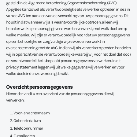
gesteld in de Algemene Verordening Gegevensbescherming (AVG).
AppyBee kan zowel als verantwoordelijke als verwerker optreden in de zin
van de AVG ten aanzien van de verwerking van uw persoonsgegevens. Dit
houdt in dat wanneer wij als verantwoordelijke optreden, alleen wij
bepalen welke persoonsgegevens worden verwerkt, met welk doel en op
welke manier. Wij zijn er verantwoordelijk voor dat uw persoonsgegevens
op een behoorlijke en zorgvuldige wijze worden verwerkt in
overeenstemming met de AVG. Indien wij als verwerker optreden handelen
wij in opdracht van de verantwoordelijke waarbij wij voor het doel dat door
de verantwoordelijke is bepaald persoonsgegevens verwerken. In dit
privacy statement leggen wij uit welke gegevens wij verwerken en voor
welke doeleinden ze worden gebruikt.
Overzicht persoonsgegevens
Hieronder vindt u een overzicht van de persoonsgegevens die wij
verwerken:
Voor- en achternaam
Geboortedatum
Telefoonnummer
E-mailadres