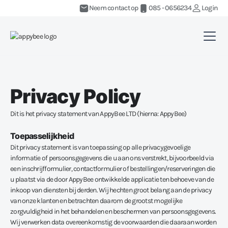
Neem contact op
085 - 0656234
Login
Privacy Policy
Dit is het privacy statement van AppyBee LTD (hierna: AppyBee)
Toepasselijkheid
Dit privacy statement is van toepassing op alle privacygevoelige
informatie of persoonsgegevens die u aan ons verstrekt, bijvoorbeeld via
een inschrijfformulier, contactformulier of bestellingen/reserveringen die
u plaatst via de door AppyBee ontwikkelde applicatie ten behoeve van de
inkoop van diensten bij derden. Wij hechten groot belang aan de privacy
van onze klanten en betrachten daarom de grootst mogelijke
zorgvuldigheid in het behandelen en beschermen van persoonsgegevens.
Wij verwerken data overeenkomstig de voorwaarden die daaraan worden