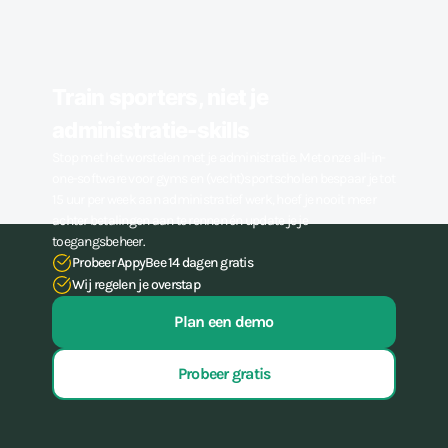
Train sporters, niet je
administratie-skills
Stop met het worstelen met je administratie. Met onze all-in-
one-software voor gyms en (vecht)sportscholen bespaar je tot
15 uur per week aan administratief werk, hoef je nooit meer
achter betalingen aan te rennen én update je je
toegangsbeheer.
Probeer AppyBee 14 dagen gratis
Wij regelen je overstap
Plan een demo
Probeer gratis