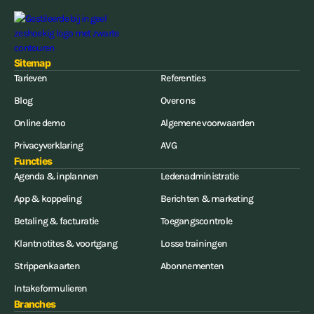
Sitemap
Tarieven
Referenties
Blog
Over ons
Online demo
Algemene voorwaarden
Privacyverklaring
AVG
Functies
Agenda & inplannen
Ledenadministratie
App & koppeling
Berichten & marketing
Betaling & facturatie
Toegangscontrole
Klantnotites & voortgang
Losse trainingen
Strippenkaarten
Abonnementen
Intakeformulieren
Branches