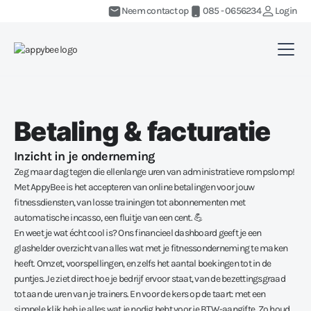
Neem contact op
085 - 0656234
Login
Betaling & facturatie
Inzicht in je onderneming
Zeg maar dag tegen die ellenlange uren van administratieve rompslomp!
Met AppyBee is het accepteren van online betalingen voor jouw
fitnessdiensten, van losse trainingen tot abonnementen met
automatische incasso, een fluitje van een cent. 💪
En weet je wat écht cool is? Ons financieel dashboard geeft je een
glashelder overzicht van alles wat met je fitnessonderneming te maken
heeft. Omzet, voorspellingen, en zelfs het aantal boekingen tot in de
puntjes. Je ziet direct hoe je bedrijf ervoor staat, van de bezettingsgraad
tot aan de uren van je trainers. En voor de kers op de taart: met een
simpele klik heb je alles wat je nodig hebt voor je BTW-aangifte. Zo houd