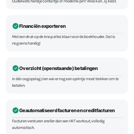
Ouderwets handje contantje of moderne pin? Alles kan. Jij kiest.
Financiën exporteren
Met een druk op de knop alles klaar voor de boekhouder. Dat is
nog eens handig!
Overzicht (openstaande) betalingen
In één oogopslag zien wie er nog een sprintje moet trekken om te
betalen.
Geautomatiseerd facturen en creditfacturen
Facturen versturen sneller dan een HIIT workout, volledig
automatisch.