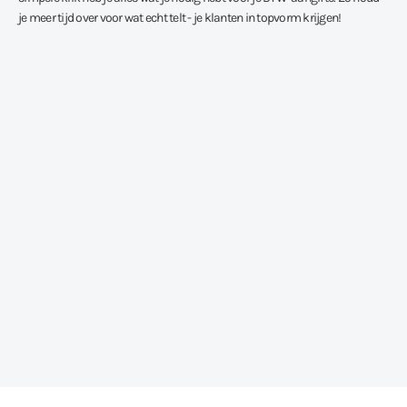
je meer tijd over voor wat echt telt - je klanten in topvorm krijgen!