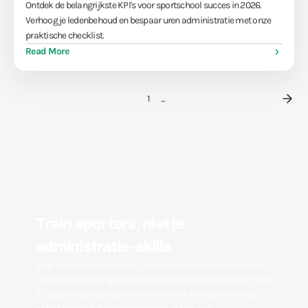
Ontdek de belangrijkste KPI's voor sportschool succes in 2026.
Verhoog je ledenbehoud en bespaar uren administratie met onze
praktische checklist.
Read More
1
...
Train sporters, niet je
administratie-skills
Stop met het worstelen met je administratie. Met onze all-in-
one-software voor gyms en (vecht)sportscholen bespaar je tot
15 uur per week aan administratief werk, hoef je nooit meer