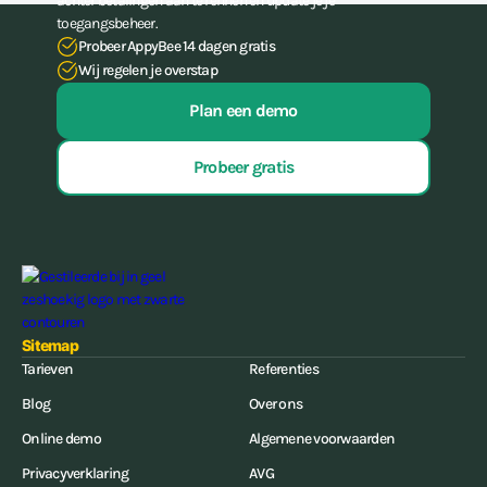
achter betalingen aan te rennen én update je je
toegangsbeheer.
Probeer AppyBee 14 dagen gratis
Wij regelen je overstap
Plan een demo
Probeer gratis
Sitemap
Tarieven
Referenties
Blog
Over ons
Online demo
Algemene voorwaarden
Privacyverklaring
AVG