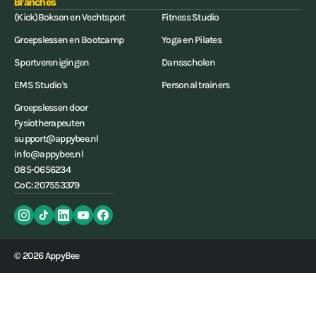
Branches
(Kick)Boksen en Vechtsport
Fitness Studio
Groepslessen en Bootcamp
Yoga en Pilates
Sportverenigingen
Dansscholen
EMS Studio's
Personal trainers
Groepslessen door
Fysiotherapeuten
support@appybee.nl
info@appybee.nl
085-0656234
CoC: 207553379
© 2026 AppyBee