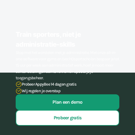
Train sporters, niet je
administratie-skills
Stop met het worstelen met je administratie. Met onze all-in-
one-software voor gyms en (vecht)sportscholen bespaar je tot
15 uur per week aan administratief werk, hoef je nooit meer
achter betalingen aan te rennen én update je je
toegangsbeheer.
Probeer AppyBee 14 dagen gratis
Wij regelen je overstap
Plan een demo
Probeer gratis