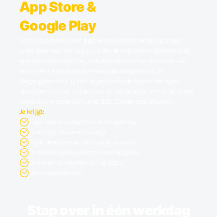
App Store &
Google Play
Geef je sportschool een digitale powerboost met je eigen app
onder jouw naam en logo. Je leden downloaden 'm gewoon in de
App Store en Google Play, en hebben alles in hun broekzak: van
lesrooster tot betalingen, en van pushberichten tot QR-
toegangscontrole. Jij bent eigenaar van de app via een eigen
developer-account. Wij bouwen de app, publiceren 'm in de stores
en houden 'm technisch up-to-date. Zonder opstartkosten.
Je krijgt:
Eigen app in de App Store & Google Play
Jouw logo, naam en huisstijl
Eigen developer-account op jouw naam
Ontwikkeling en publicatie door AppyBee
Doorlopend onderhoud en updates
Géén opstartkosten
Stap over in één werkdag