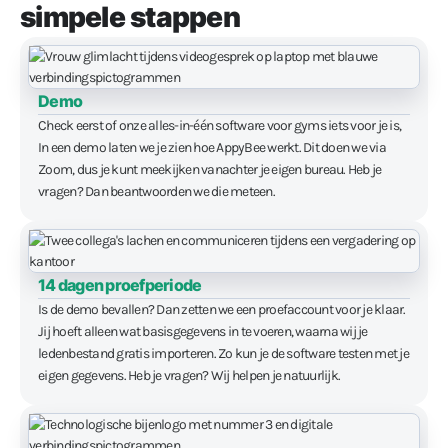
accountmanager.
simpele stappen
Demo
Check eerst of onze alles-in-één software voor gyms iets voor je is,
In een demo laten we je zien hoe AppyBee werkt. Dit doen we via
Zoom, dus je kunt meekijken vanachter je eigen bureau. Heb je
vragen? Dan beantwoorden we die meteen.
14 dagen proefperiode
Is de demo bevallen? Dan zetten we een proefaccount voor je klaar.
Jij hoeft alleen wat basisgegevens in te voeren, waarna wij je
ledenbestand gratis importeren. Zo kun je de software testen met je
eigen gegevens. Heb je vragen? Wij helpen je natuurlijk.