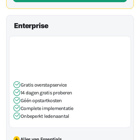
Camera-toegang
Camera-integratie
1x Gratis camera (t.w.v. €299)
Enterprise
Op aanvraag
Grote club of franchise
Gratis overstapservice
14 dagen gratis proberen
Géén opstartkosten
Complete implementatie
Onbeperkt ledenaantal
Alles van Essentials