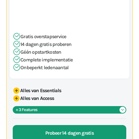
249
€
Pin terminal
PER MAAND
Lead funnel
Jouw app in de app stores
Gratis overstapservice
14 dagen gratis proberen
Géén opstartkosten
Complete implementatie
Onbeperkt ledenaantal
Alles van Essentials
Alles van Access
+ 3 Features
Eigen app
Native app in de app stores
Probeer 14 dagen gratis