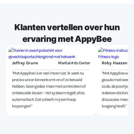
Klanten vertellen over hun
ervaring met AppyBee
Jeffrey Grune
Martial Arts Center
Roby Haazen
"Met AppyBee is er veel meer rust. Ik weet nu
"Met AppyBee wordt
precies wie er binnenkomt en of ze betaald
geautomatiseerd. 
hebben. Geen gedoe meer met controleren of
code, de poortjes o
onbetaalde lessen – het systeem regelt alles
iedereen die binnen
automatisch. Dat scheelt mij een hoop
discussies meer en 
kopzorgen!"
toegang heeft."