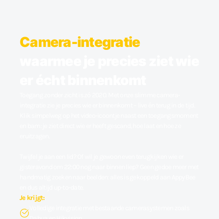
Camera-integratie
waarmee je precies ziet wie
er écht binnenkomt
Toegang zonder zicht is zó 2020. Met onze slimme camera-
integratie zie je precies wie er binnenkomt – live én terug in de tijd.
Klik simpelweg op het video-icoontje naast een toegangsmoment
en bam: je ziet direct wie er heeft gescand, hoe laat en hoe ze
eruitzagen.
Twijfel je aan een lid? Of wil je gewoon even terugkijken wie er
gisteravond om 22:00 nog naar binnen liep? Geen gedoe meer met
handmatig zoeken naar beelden: alles is gekoppeld aan AppyBee
en dus altijd up-to-date.
Je krijgt:
Volledige integratie met bestaande camerasystemen zoals
Dahua en Hikvision