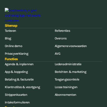
Sitemap
Tarieven
Referenties
Blog
Over ons
Online demo
Algemene voorwaarden
Privacyverklaring
AVG
Functies
Agenda & inplannen
Ledenadministratie
App & koppeling
Berichten & marketing
Betaling & facturatie
Toegangscontrole
Klantnotites & voortgang
Losse trainingen
Strippenkaarten
Abonnementen
Intakeformulieren