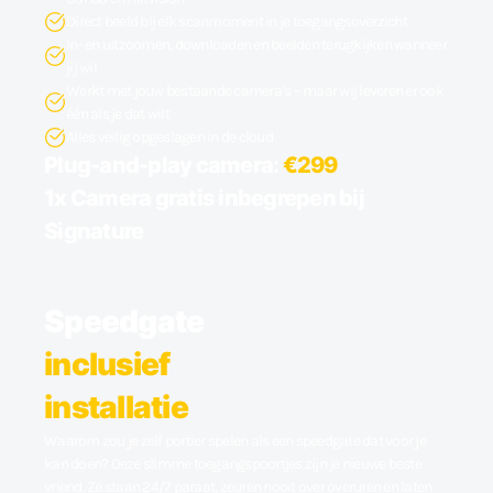
Direct beeld bij elk scanmoment in je toegangsoverzicht
In- en uitzoomen, downloaden en beelden terugkijken wanneer
jij wil
Werkt met jouw bestaande camera’s – maar wij leveren er ook
één als je dat wilt
Alles veilig opgeslagen in de cloud
Plug-and-play camera:
€299
1x Camera gratis inbegrepen bij
Signature
Speedgate
inclusief
installatie
Waarom zou je zelf portier spelen als een speedgate dat voor je
kan doen? Deze slimme toegangspoortjes zijn je nieuwe beste
vriend. Ze staan 24/7 paraat, zeuren nooit over overuren en laten