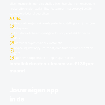
alleen mensen binnen die écht lid zijn én hun abonnement betaald
hebben. Bovendien werkt hij perfect samen met de AppyBee QR-
codes die je leden al gebruiken.
Je krijgt:
Gratis adviesgesprek om de perfecte opstelling voor jouw gym
te bepalen
Een state-of-the-art speedgate, tourniquet of elektronische
deur
Materiaal en professionele installatie
Koppeling met AppyBee, zodat je realtime ziet wie er komt en
gaat
Optie om de apparatuur te kopen i.p.v. te leasen
Installatiekosten + leasen v.a. €139 per
maand
Jouw eigen app
in de