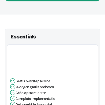
Essentials
89
€
PER MAAND
Compleet softwarepakket
Gratis overstapservice
14 dagen gratis proberen
Géén opstartkosten
Complete implementatie
Onbeperkt ledenaantal