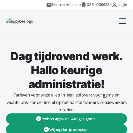
Neem contact op
085 - 0656234
Login
Dag tijdrovend werk.
Hallo keurige
administratie!
Tarieven voor onze alles-in-één-software voor gyms en
vechtclubs, zonder limiet op het aantal trainers, medewerkers
of leden.
Probeer AppyBee 14 dagen gratis
Wij regelen je overstap