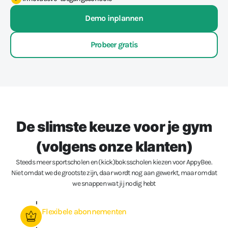
Demo inplannen
Probeer gratis
De slimste keuze voor je gym
(volgens onze klanten)
Steeds meer sportscholen en (kick)boksscholen kiezen voor AppyBee.
Niet omdat we de grootste zijn, daar wordt nog aan gewerkt, maar omdat
we snappen wat jij nodig hebt
Flexibele abonnementen
Bied simpel alle soorten abonnementen aan: van