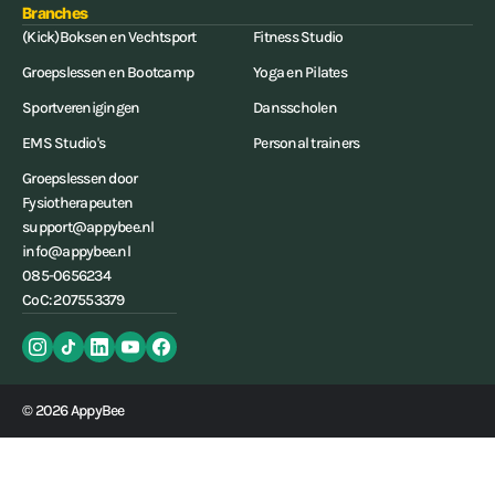
Branches
(Kick)Boksen en Vechtsport
Fitness Studio
Groepslessen en Bootcamp
Yoga en Pilates
Sportverenigingen
Dansscholen
EMS Studio's
Personal trainers
Groepslessen door
Fysiotherapeuten
support@appybee.nl
info@appybee.nl
085-0656234
CoC: 207553379
© 2026 AppyBee