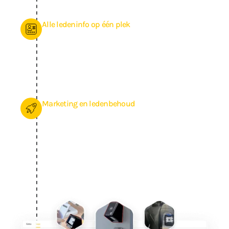
heb je de financiën netjes op orde.
Alle ledeninfo op één plek
Stop met losse Excel-sheets of verouderde software die
voor fouten en dubbele gegevens zorgen. Met AppyBee heb
je één centrale plek waar alles automatisch wordt
bijgewerkt: van ledengegevens tot abonnementen en van
betalingen tot aanwezigheid. Zo krijg je grip op je gym.
Marketing en ledenbehoud
Bereik snel en eenvoudig je (toekomstige) leden met
leswijzigingen, nieuws of speciale acties. Stuur direct een e-
mail of pushbericht via de app, of plan het alvast in voor
een later moment. Jij bepaalt zelf of je het bericht naar je
hele community stuurt of een select groepje. Je kunt in elk
geval helemaal los gaan, want je mag onbeperkt berichten
en e-mails versturen naar leden vanuit onze software.