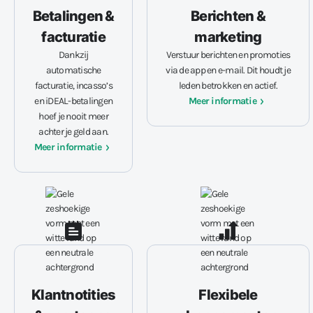
Betalingen &
Berichten &
facturatie
marketing
Dankzij
Verstuur berichten en promoties
automatische
via de app en e-mail. Dit houdt je
facturatie, incasso’s
leden betrokken en actief.
en iDEAL-betalingen
Meer informatie
hoef je nooit meer
achter je geld aan.
Meer informatie
Klantnotities
Flexibele