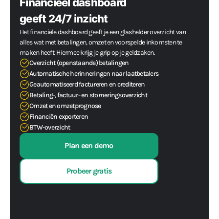
Financieel dashboard
geeft 24/7 inzicht
Het financiële dashboard geeft je een glashelder overzicht van
alles wat met betalingen, omzet en voorspelde inkomsten te
maken heeft. Hiermee krijg je grip op je geldzaken.
Overzicht (openstaande) betalingen
Automatische herinneringen naar laatbetalers
Geautomatiseerd factureren en crediteren
Betaling-, factuur- en storneringsoverzicht
Omzet en omzetprognose
Financiën exporteren
BTW-overzicht
Plan een demo
Probeer gratis