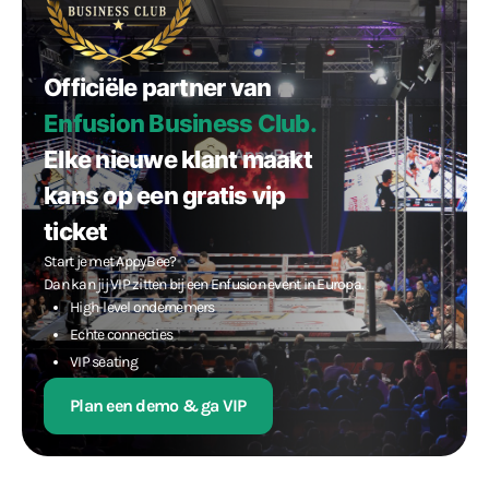
Officiële partner van
Enfusion Business Club
.
Elke nieuwe klant maakt
kans op een gratis vip
ticket
Start je met AppyBee?
Dan kan jij VIP zitten bij een Enfusion event in Europa.
High-level ondernemers
Echte connecties
VIP seating
Plan een demo & ga VIP