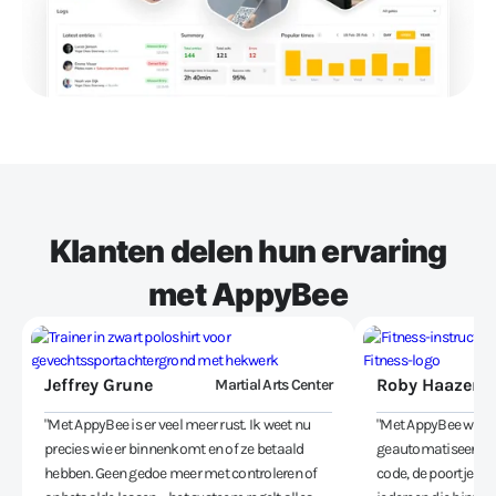
Klanten delen hun ervaring
met AppyBee
Jeffrey Grune
Roby Haazen
Martial Arts Center
"Met AppyBee is er veel meer rust. Ik weet nu
"Met AppyBee wordt
precies wie er binnenkomt en of ze betaald
geautomatiseerd. 
hebben. Geen gedoe meer met controleren of
code, de poortjes o