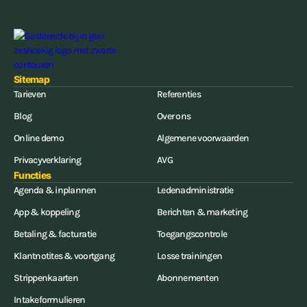
Sitemap
Tarieven
Referenties
Blog
Over ons
Online demo
Algemene voorwaarden
Privacyverklaring
AVG
Functies
Agenda & inplannen
Ledenadministratie
App & koppeling
Berichten & marketing
Betaling & facturatie
Toegangscontrole
Klantnotites & voortgang
Losse trainingen
Strippenkaarten
Abonnementen
Intakeformulieren