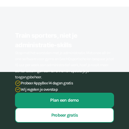
Train sporters, niet je
administratie-skills
Stop met het worstelen met je administratie. Met onze all-in-
one-software voor gyms en (vecht)sportscholen bespaar je tot
15 uur per week aan administratief werk, hoef je nooit meer
achter betalingen aan te rennen én update je je
toegangsbeheer.
Probeer AppyBee 14 dagen gratis
Wij regelen je overstap
Plan een demo
Probeer gratis