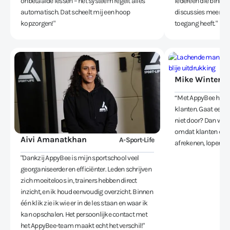
onbetaalde lessen – het systeem regelt alles
iedereen die binnen
automatisch. Dat scheelt mij een hoop
discussies meer en 
kopzorgen!"
toegang heeft."
Mike Winter
“Met AppyBee heb je
klanten. Gaat een 
niet door? Dan wete
omdat klanten die 
Aivi Amanatkhan
A-Sport-Life
afrekenen, lopen be
"Dankzij AppyBee is mijn sportschool veel
georganiseerder en efficiënter. Leden schrijven
zich moeiteloos in, trainers hebben direct
inzicht, en ik houd eenvoudig overzicht. Binnen
één klik zie ik wie er in de les staan en waar ik
kan opschalen. Het persoonlijke contact met
het AppyBee-team maakt echt het verschil!"