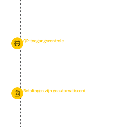
doorlopende lidmaatschappen tot strippenkaarten en
tijdelijke acties. Je kunt zelfs per doelgroep flexibele
abonnementen maken, zoals een dagpas of korting voor
65+. Onze software houdt de verbruikte lessen bij en regelt
zelfs de toegang en betalingen.
QR-toegangscontrole
Zijn leden alwéér hun pasje of druppel verloren? Of heb je
regelmatig een opstopping bij de balie? Met ons QR-
toegangscontrolesysteem is dat verleden tijd. En het
mooie is dat je bestaande poortjes gewoon blijven werken.
Leden scannen zelf de QR-code en lopen naar binnen,
terwijl de software precies registreert wie komt en gaat.
Betalingen zijn geautomatiseerd
Ben je uren per week kwijt aan het controleren welke leden
wel en niet betaald hebben? Met AppyBee worden
betalingen automatisch verwerkt en gekoppeld aan
lidmaatschappen. Achterstallige betalingen worden direct
opgevolgd, zonder dat jij er omkijken naar hebt. Hierdoor