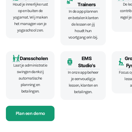
Trainers
Houd je innerlijke rust
De le
op en buiten de
contrib
In de app plannen
yogamat. Wij maken
regel j
en betalen klanten
het managen van je
de lessen en jij
yogaschool zen.
houdt hun
voortgang erin bij.
Dansscholen
EMS
Gro
Studio's
Fy
Laat je administratie
swingen dankzij
In onze app beheer
Focus op
automatische
je eenvoudig je
less
planning en
lessen, klanten en
a
betalingen.
betalingen.
Plan een demo