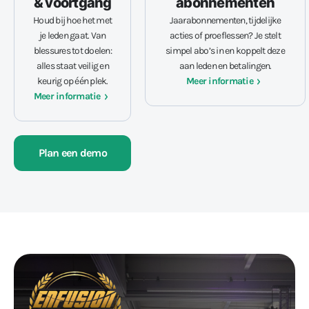
& voortgang
abonnementen
Houd bij hoe het met
Jaarabonnementen, tijdelijke
je leden gaat. Van
acties of proeflessen? Je stelt
blessures tot doelen:
simpel abo’s in en koppelt deze
alles staat veilig en
aan leden en betalingen.
keurig op één plek.
Meer informatie
Meer informatie
Plan een demo