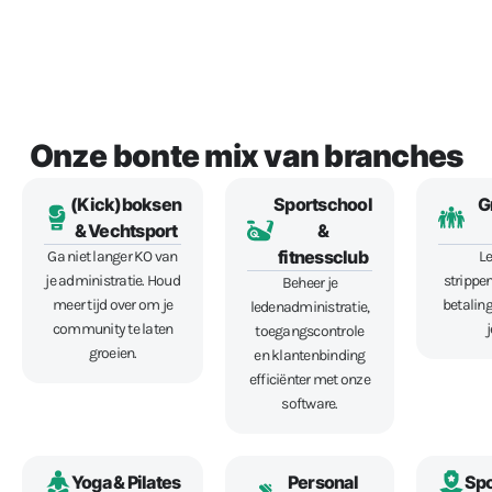
Onze bonte mix van branches
(Kick)boksen
Sportschool
G
& Vechtsport
&
fitnessclub
Ga niet langer KO van
Le
je administratie. Houd
strippe
Beheer je
meer tijd over om je
betaling
ledenadministratie,
community te laten
toegangscontrole
groeien.
en klantenbinding
efficiënter met onze
software.
Yoga & Pilates
Personal
Spo