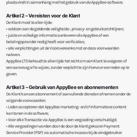
plaatsvindt in samenhang met het gebruik van de AppyBee-software.
Artikel 2 – Vereisten voor de Klant
De Klant moet te allen tijde:
• voldoen aan de geldende veiligheids-, privacy- en gebruiksrichtlijnen;
• juiste en volledige informatie aanleveren die AppyBee of een
betalingsprovider nodig heeft voor verificaties;
• alle verplichtingen uit de Voorovereenkomst en deze voorwaarden
naleven.
AppyBee LTD behoudt te allen tijde het recht om een Klant te weigeren of
een aanvraag af te wijzen, zonder verplicht te zijn hiervoor een reden op te
geven.
Artikel 3 – Gebruik van AppyBee en abonnementen
De Klant kan een abonnement of aanvullende diensten afnemen onder de
volgende voorwaarden:
• Leden accepteren dat AppyBee marketing- en/of informatieve content
kan tonen in de software;
• Voor elke Transactie via AppyBee is een vergoeding verschuldigd;
• Alle vergoedingen worden door de door de klant gekozen Payment
Service Provider (PSP) via automatische incasso bij de eindgebruiker