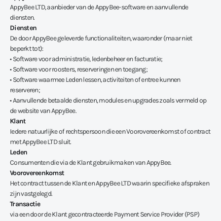
AppyBee LTD, aanbieder van de AppyBee-software en aanvullende
diensten.
Diensten
De door AppyBee geleverde functionaliteiten, waaronder (maar niet
beperkt tot):
• Software voor administratie, ledenbeheer en facturatie;
• Software voor roosters, reserveringen en toegang;
• Software waarmee Leden lessen, activiteiten of entree kunnen
reserveren;
• Aanvullende betaalde diensten, modules en upgrades zoals vermeld op
de website van AppyBee.
Klant
Iedere natuurlijke of rechtspersoon die een Voorovereenkomst of contract
met AppyBee LTD sluit.
Leden
Consumenten die via de Klant gebruikmaken van AppyBee.
Voorovereenkomst
Het contract tussen de Klant en AppyBee LTD waarin specifieke afspraken
zijn vastgelegd.
Transactie
via een door de Klant gecontracteerde Payment Service Provider (PSP)