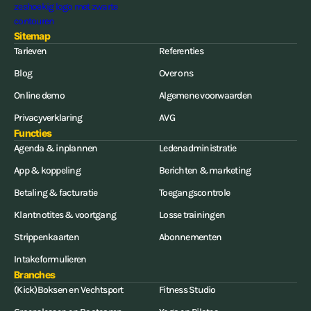
Sitemap
Tarieven
Referenties
Blog
Over ons
Online demo
Algemene voorwaarden
Privacyverklaring
AVG
Functies
Agenda & inplannen
Ledenadministratie
App & koppeling
Berichten & marketing
Betaling & facturatie
Toegangscontrole
Klantnotites & voortgang
Losse trainingen
Strippenkaarten
Abonnementen
Intakeformulieren
Branches
(Kick)Boksen en Vechtsport
Fitness Studio