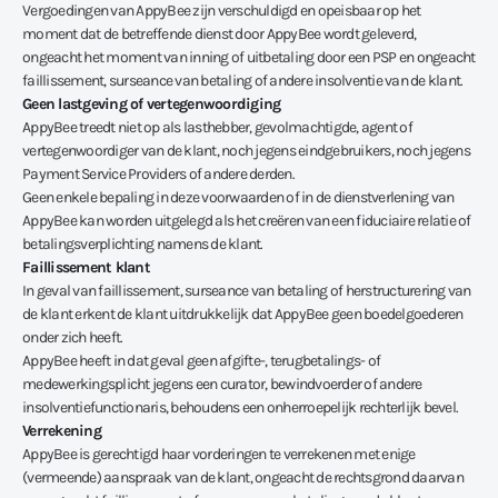
Vergoedingen van AppyBee zijn verschuldigd en opeisbaar op het
moment dat de betreffende dienst door AppyBee wordt geleverd,
ongeacht het moment van inning of uitbetaling door een PSP en ongeacht
faillissement, surseance van betaling of andere insolventie van de klant.
Geen lastgeving of vertegenwoordiging
AppyBee treedt niet op als lasthebber, gevolmachtigde, agent of
vertegenwoordiger van de klant, noch jegens eindgebruikers, noch jegens
Payment Service Providers of andere derden.
Geen enkele bepaling in deze voorwaarden of in de dienstverlening van
AppyBee kan worden uitgelegd als het creëren van een fiduciaire relatie of
betalingsverplichting namens de klant.
Faillissement klant
In geval van faillissement, surseance van betaling of herstructurering van
de klant erkent de klant uitdrukkelijk dat AppyBee geen boedelgoederen
onder zich heeft.
AppyBee heeft in dat geval geen afgifte-, terugbetalings- of
medewerkingsplicht jegens een curator, bewindvoerder of andere
insolventiefunctionaris, behoudens een onherroepelijk rechterlijk bevel.
Verrekening
AppyBee is gerechtigd haar vorderingen te verrekenen met enige
(vermeende) aanspraak van de klant, ongeacht de rechtsgrond daarvan