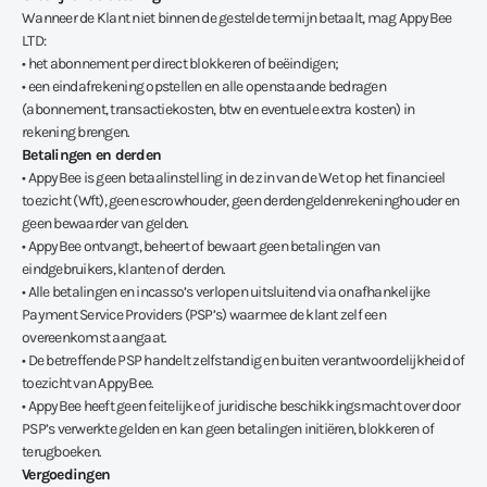
Wanneer de Klant niet binnen de gestelde termijn betaalt, mag AppyBee
LTD:
• het abonnement per direct blokkeren of beëindigen;
• een eindafrekening opstellen en alle openstaande bedragen
(abonnement, transactiekosten, btw en eventuele extra kosten) in
rekening brengen.
Betalingen en derden
• AppyBee is geen betaalinstelling in de zin van de Wet op het financieel
toezicht (Wft), geen escrowhouder, geen derdengeldenrekeninghouder en
geen bewaarder van gelden.
• AppyBee ontvangt, beheert of bewaart geen betalingen van
eindgebruikers, klanten of derden.
• Alle betalingen en incasso’s verlopen uitsluitend via onafhankelijke
Payment Service Providers (PSP’s) waarmee de klant zelf een
overeenkomst aangaat.
• De betreffende PSP handelt zelfstandig en buiten verantwoordelijkheid of
toezicht van AppyBee.
• AppyBee heeft geen feitelijke of juridische beschikkingsmacht over door
PSP’s verwerkte gelden en kan geen betalingen initiëren, blokkeren of
terugboeken.
Vergoedingen