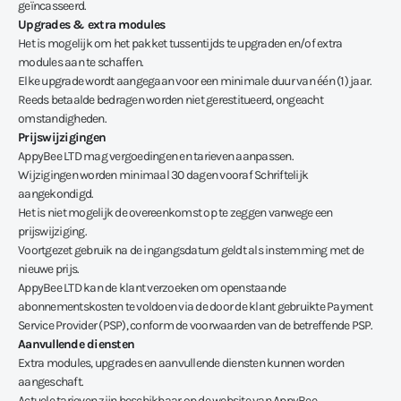
geïncasseerd.
Upgrades & extra modules
Het is mogelijk om het pakket tussentijds te upgraden en/of extra
modules aan te schaffen.
Elke upgrade wordt aangegaan voor een minimale duur van één (1) jaar.
Reeds betaalde bedragen worden niet gerestitueerd, ongeacht
omstandigheden.
Prijswijzigingen
AppyBee LTD mag vergoedingen en tarieven aanpassen.
Wijzigingen worden minimaal 30 dagen vooraf Schriftelijk
aangekondigd.
Het is niet mogelijk de overeenkomst op te zeggen vanwege een
prijswijziging.
Voortgezet gebruik na de ingangsdatum geldt als instemming met de
nieuwe prijs.
AppyBee LTD kan de klant verzoeken om openstaande
abonnementskosten te voldoen via de door de klant gebruikte Payment
Service Provider (PSP), conform de voorwaarden van de betreffende PSP.
Aanvullende diensten
Extra modules, upgrades en aanvullende diensten kunnen worden
aangeschaft.
Actuele tarieven zijn beschikbaar op de website van AppyBee.