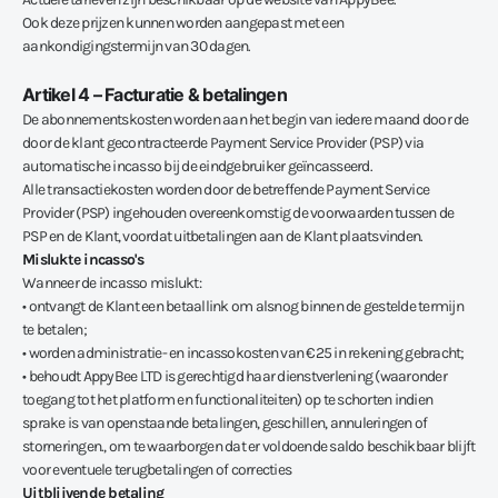
Ook deze prijzen kunnen worden aangepast met een
aankondigingstermijn van 30 dagen.
Artikel 4 – Facturatie & betalingen
De abonnementskosten worden aan het begin van iedere maand door de
door de klant gecontracteerde Payment Service Provider (PSP) via
automatische incasso bij de eindgebruiker geïncasseerd.
Alle transactiekosten worden door de betreffende Payment Service
Provider (PSP) ingehouden overeenkomstig de voorwaarden tussen de
PSP en de Klant, voordat uitbetalingen aan de Klant plaatsvinden.
Mislukte incasso's
Wanneer de incasso mislukt:
• ontvangt de Klant een betaallink om alsnog binnen de gestelde termijn
te betalen;
• worden administratie- en incassokosten van €25 in rekening gebracht;
• behoudt AppyBee LTD is gerechtigd haar dienstverlening (waaronder
toegang tot het platform en functionaliteiten) op te schorten indien
sprake is van openstaande betalingen, geschillen, annuleringen of
storneringen., om te waarborgen dat er voldoende saldo beschikbaar blijft
voor eventuele terugbetalingen of correcties
Uitblijvende betaling