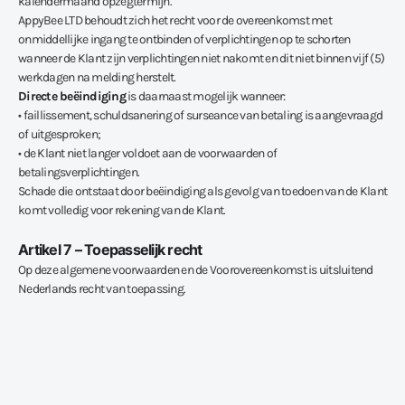
kalendermaand opzegtermijn.
AppyBee LTD behoudt zich het recht voor de overeenkomst met
onmiddellijke ingang te ontbinden of verplichtingen op te schorten
wanneer de Klant zijn verplichtingen niet nakomt en dit niet binnen vijf (5)
werkdagen na melding herstelt.
Directe beëindiging
is daarnaast mogelijk wanneer:
• faillissement, schuldsanering of surseance van betaling is aangevraagd
of uitgesproken;
• de Klant niet langer voldoet aan de voorwaarden of
betalingsverplichtingen.
Schade die ontstaat door beëindiging als gevolg van toedoen van de Klant
komt volledig voor rekening van de Klant.
Artikel 7 – Toepasselijk recht
Op deze algemene voorwaarden en de Voorovereenkomst is uitsluitend
Nederlands recht van toepassing.