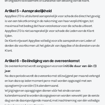
en ongeacht faillissement of surseance van betaling van de klant.
Artikel 5 – Aansprakelijkheid
AppyBee LTD is uitsluitend aansprakelijk voor schade die direct het gevolg
is van een tekortkoming in de nakoming van haar verplichtingen, tot
maximaal het bedrag dat haar verzekeraar voor die schade uitkeert.
AppyBee LTD is niet aansprakelijk voor schade die Leden van de Klant
lijden.
De Klant vrijwaart AppyBee volledig voor alle aanspraken van Leden of
derden die voortkomen uit het gebruik van AppyBee of de diensten van de
Klant.
Artikel 6 – Beëindiging van de overeenkomst
De overeenkomst wordt aangegaan voor een
initiële duur van één (1)
jaar
.
Na deze periode wordt de overeenkomst stilzwijgend per maand verlengd
en kan deze op ieder moment per e-mail worden opgezegd met een
opzegtermijn van één (1) kalendermaand.
Wijzigingen en opzeggingen dienen vóór het einde van een
kalendermaand te worden doorgegeven en worden verwerkt per de eerste
dag van de daaropvolgende maand, met inachtneming van één volledige