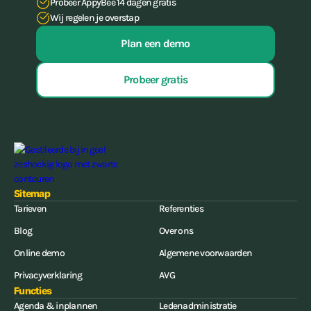
Probeer AppyBee 14 dagen gratis
Wij regelen je overstap
Plan een demo
Probeer gratis
Sitemap
Tarieven
Referenties
Blog
Over ons
Online demo
Algemene voorwaarden
Privacyverklaring
AVG
Functies
Agenda & inplannen
Ledenadministratie