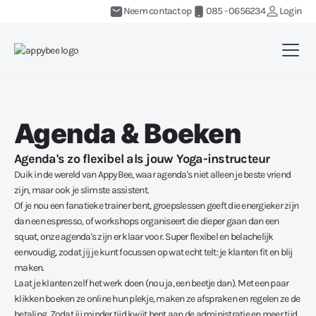
Neem contact op
085 - 0656234
Login
Agenda & Boeken
Agenda's zo flexibel als jouw Yoga-instructeur
Duik in de wereld van AppyBee, waar agenda's niet alleen je beste vriend
zijn, maar ook je slimste assistent.
Of je nou een fanatieke trainer bent, groepslessen geeft die energieker zijn
dan een espresso, of workshops organiseert die dieper gaan dan een
squat, onze agenda's zijn er klaar voor. Super flexibel en belachelijk
eenvoudig, zodat jij je kunt focussen op wat echt telt: je klanten fit en blij
maken.
Laat je klanten zelf het werk doen (nou ja, een beetje dan). Met een paar
klikken boeken ze online hun plekje, maken ze afspraken en regelen ze de
betaling. Zodat jij minder tijd kwijt bent aan de administratie en meer tijd