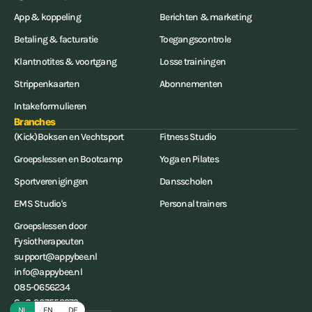
App & koppeling
Berichten & marketing
Betaling & facturatie
Toegangscontrole
Klantnotites & voortgang
Losse trainingen
Strippenkaarten
Abonnementen
Intakeformulieren
Branches
(Kick)Boksen en Vechtsport
Fitness Studio
Groepslessen en Bootcamp
Yoga en Pilates
Sportverenigingen
Dansscholen
EMS Studio's
Personal trainers
Groepslessen door
Fysiotherapeuten
support@appybee.nl
info@appybee.nl
085-0656234
CoC: 207553379
NL
EN
DE