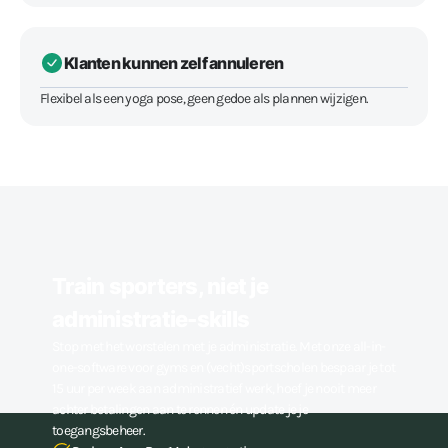
Klanten kunnen zelf annuleren
Flexibel als een yoga pose, geen gedoe als plannen wijzigen.
Train sporters, niet je
administratie-skills
Stop met het worstelen met je administratie. Met onze all-in-
one-software voor gyms en (vecht)sportscholen bespaar je tot
15 uur per week aan administratief werk, hoef je nooit meer
achter betalingen aan te rennen én update je je
toegangsbeheer.