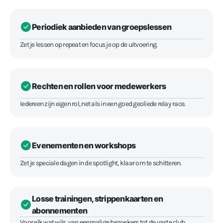
Periodiek aanbieden van groepslessen
Zet je lessen op repeat en focus je op de uitvoering.
Rechten en rollen voor medewerkers
Iedereen zijn eigen rol, net als in een goed geoliede relay race.
Evenementen en workshops
Zet je speciale dagen in de spotlight, klaar om te schitteren.
Losse trainingen, strippenkaarten en
abonnementen
Voor elk wat wils, van eenmalige bezoekers tot de vaste club.