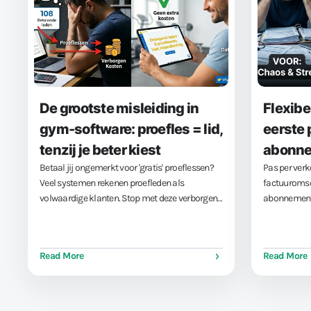
De grootste misleiding in
Flexibe
gym-software: proefles = lid,
eerste 
tenzij je beter kiest
abonn
Betaal jij ongemerkt voor 'gratis' proeflessen?
Pas per verk
Veel systemen rekenen proefleden als
factuuromsc
volwaardige klanten. Stop met deze verborgen
abonnemente
kosten en kies voor een vast bedrag voor
abonnement
onbeperkt accounts.
Read More
Read More