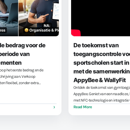
le bedrag voor de
De toekomst van
periode van
toegangscontrole vo
ementen
sportscholen start i
oop het eerste bedrag en de
met de samenwerkin
hrijving aan. Verkoop
AppyBee & WallyFit
n flexibel, zonder extra
Ontdek de toekomst van gymtoeg
stypes.
AppyBee. Geniet van een naadloze, 
met NFC-technologie en integratie 
Google Wallet. Snel, veilig en stijlv
Read More
je gym, spa of werkplek – zonder g
pasjes of codes. Maximaliseer gem
met onze innovatieve oplossingen.