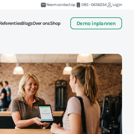
Neem contact op
085 - 0656234
Login
Demo inplannen
Referenties
Blogs
Over ons
Shop