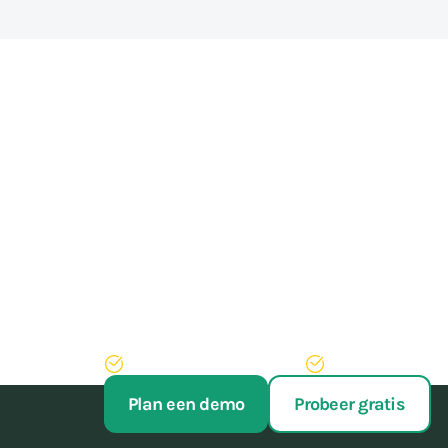
Train sporters, niet 
Stop met het worstelen met je administratie. Met on
week aan administratief werk, hoef je nooit meer ac
Probeer AppyBee 14 dagen gratis
Wij regelen je oversta
Plan een demo
Probeer gratis