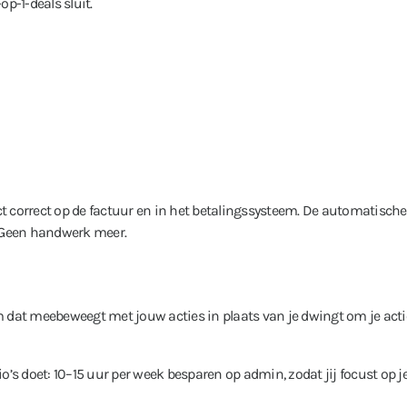
op-1-deals sluit.
ect correct op de factuur en in het betalingssysteem. De automatisch
 Geen handwerk meer.
 dat meebeweegt met jouw acties in plaats van je dwingt om je acti
’s doet: 10–15 uur per week besparen op admin, zodat jij focust op je