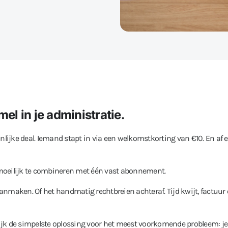
el in je administratie.
oonlijke deal. Iemand stapt in via een welkomstkorting van €10. En af 
l moeilijk te combineren met één vast abonnement.
nmaken. Of het handmatig rechtbreien achteraf. Tijd kwijt, factuur 
jk de simpelste oplossing voor het meest voorkomende probleem: je 