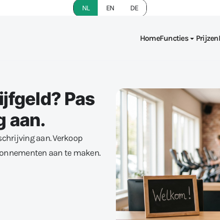
NL
EN
DE
Home
Functies
Prijzen
ijfgeld? Pas
g aan.
schrijving aan. Verkoop
abonnementen aan te maken.