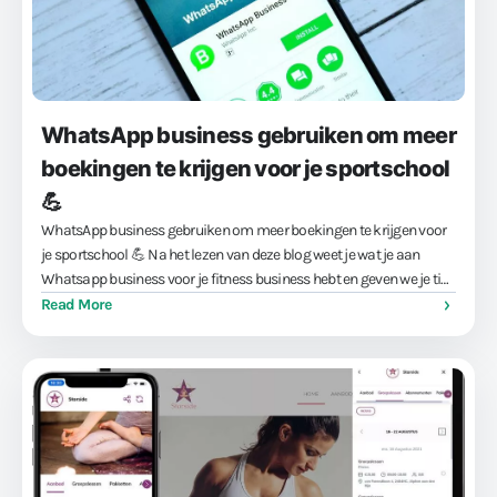
WhatsApp business gebruiken om meer
boekingen te krijgen voor je sportschool
💪
WhatsApp business gebruiken om meer boekingen te krijgen voor
je sportschool 💪 Na het lezen van deze blog weet je wat je aan
Whatsapp business voor je fitness business hebt en geven we je tips
om er voor te zorgen …
Read More