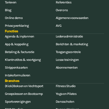
Tarieven
Referenties
Blog
Over ons
Online demo
Algemene voorwaarden
Privacyverklaring
AVG
Functies
Agenda & inplannen
Ledenadministratie
App & koppeling
Berichten & marketing
Betaling & facturatie
Toegangscontrole
Klantnotites & voortgang
Losse trainingen
Strippenkaarten
Abonnementen
Intakeformulieren
Branches
(Kick)Boksen en Vechtsport
Fitness Studio
Groepslessen en Bootcamp
Yoga en Pilates
Sportverenigingen
Dansscholen