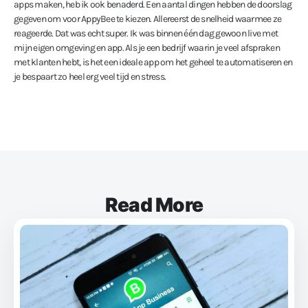
apps maken, heb ik ook benaderd. Een aantal dingen hebben de doorslag
gegeven om voor AppyBee te kiezen. Allereerst de snelheid waarmee ze
reageerde. Dat was echt super. Ik was binnen één dag gewoon live met
mijn eigen omgeving en app. Als je een bedrijf waarin je veel afspraken
met klanten hebt, is het een ideale app om het geheel te automatiseren en
je bespaart zo heel erg veel tijd en stress.
Read More