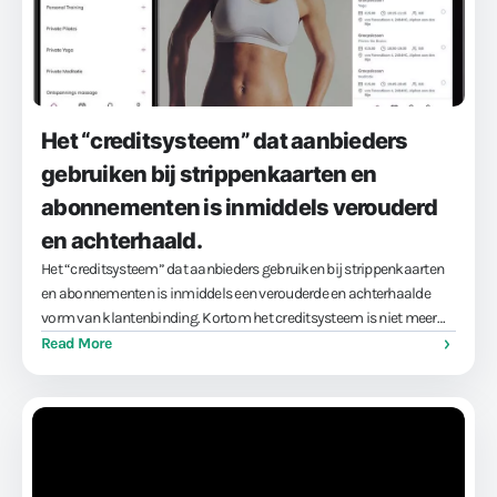
Het “creditsysteem” dat aanbieders
gebruiken bij strippenkaarten en
abonnementen is inmiddels verouderd
en achterhaald.
Het “creditsysteem” dat aanbieders gebruiken bij strippenkaarten
en abonnementen is inmiddels een verouderde en achterhaalde
vorm van klantenbinding. Kortom het creditsysteem is niet meer
van deze tijd. Creditsysteem 👎 out, maar waarom? Een
Read More
creditsysteem heeft als basis dat je eerst credits …