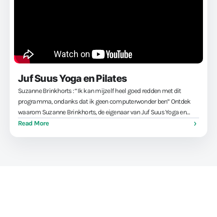
Juf Suus Yoga en Pilates
Suzanne Brinkhorts : “Ik kan mijzelf heel goed redden met dit
programma, ondanks dat ik geen computerwonder ben” Ontdek
waarom Suzanne Brinkhorts, de eigenaar van Juf Suus Yoga en
Pilates, fitness software gebruikt om haar doelen te bereiken:
Read More
betrokken leden …
Train sporters, niet je