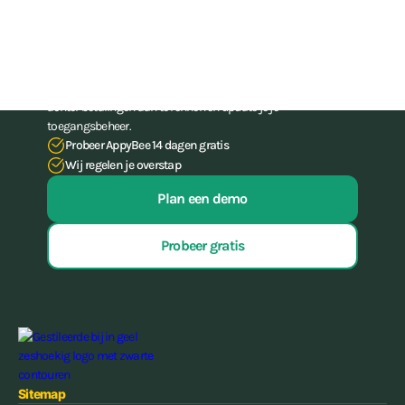
administratie-skills
Stop met het worstelen met je administratie. Met onze all-in-
one-software voor gyms en (vecht)sportscholen bespaar je tot
15 uur per week aan administratief werk, hoef je nooit meer
achter betalingen aan te rennen én update je je
toegangsbeheer.
Probeer AppyBee 14 dagen gratis
Wij regelen je overstap
Plan een demo
Probeer gratis
Sitemap