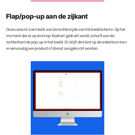
Flap/pop-up aan de zijkant
Deze variant is een balk aan de rechterzijde van het beeldscherm. Op het
moment dat er op de knop ‘boeken’ gedrukt wordt, schuift aan de
rechterkant de pop-up in het beeld. Zo blijft de klant op de website en kan
er eenvoudig een product of dienst aangekocht worden.