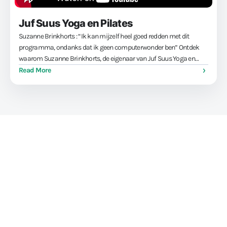
Juf Suus Yoga en Pilates
Suzanne Brinkhorts : “Ik kan mijzelf heel goed redden met dit
programma, ondanks dat ik geen computerwonder ben” Ontdek
waarom Suzanne Brinkhorts, de eigenaar van Juf Suus Yoga en
Pilates, fitness software gebruikt om haar doelen te bereiken:
Read More
betrokken leden …
Train sporters, niet je
administratie-skills
Stop met het worstelen met je administratie. Met onze all-in-
one-software voor gyms en (vecht)sportscholen bespaar je tot
15 uur per week aan administratief werk, hoef je nooit meer