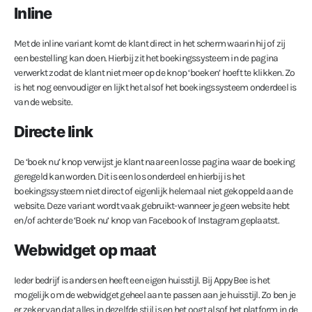
Inline
Met de inline variant komt de klant direct in het scherm waarin hij of zij
een bestelling kan doen. Hierbij zit het boekingssysteem in de pagina
verwerkt zodat de klant niet meer op de knop ‘boeken’ hoeft te klikken. Zo
is het nog eenvoudiger en lijkt het alsof het boekingssysteem onderdeel is
van de website.
Directe link
De ‘boek nu’ knop verwijst je klant naar een losse pagina waar de boeking
geregeld kan worden. Dit is een los onderdeel en hierbij is het
boekingssysteem niet direct of eigenlijk helemaal niet gekoppeld aan de
website. Deze variant wordt vaak gebruikt-wanneer je geen website hebt
en/of achter de ‘Boek nu’ knop van Facebook of Instagram geplaatst.
Webwidget op maat
Ieder bedrijf is anders en heeft een eigen huisstijl. Bij AppyBee is het
mogelijk om de webwidget geheel aan te passen aan je huisstijl. Zo ben je
er zeker van dat alles in dezelfde stijl is en het oogt alsof het platform in de