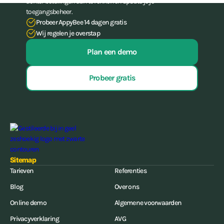
achter betalingen aan te rennen én update je je
toegangsbeheer.
Probeer AppyBee 14 dagen gratis
Wij regelen je overstap
Plan een demo
Probeer gratis
Sitemap
Tarieven
Referenties
Blog
Over ons
Online demo
Algemene voorwaarden
Privacyverklaring
AVG