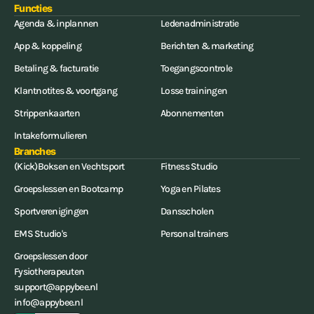
Functies
Agenda & inplannen
Ledenadministratie
App & koppeling
Berichten & marketing
Betaling & facturatie
Toegangscontrole
Klantnotites & voortgang
Losse trainingen
Strippenkaarten
Abonnementen
Intakeformulieren
Branches
(Kick)Boksen en Vechtsport
Fitness Studio
Groepslessen en Bootcamp
Yoga en Pilates
Sportverenigingen
Dansscholen
EMS Studio's
Personal trainers
Groepslessen door
Fysiotherapeuten
support@appybee.nl
info@appybee.nl