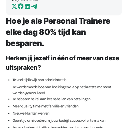
Hoe je als Personal Trainers
elke dag 80% tijd kan
besparen.
Herken jij jezelf in één of meer van deze
uitspraken?
Te veel tijd kwijt aan administratie
Je wordt moedeloos van boekingen die op het laatste moment
worden geannuleerd
Je hebt een hekel aan het nabellen van betalingen
Meer quality time met familie en vrienden
Nieuwe klanten werven
Geen tijd om ideeën om jouw bedrijf succesvoller te maken
Jouw klanten niet zitten te wachten op geautomatiseerde