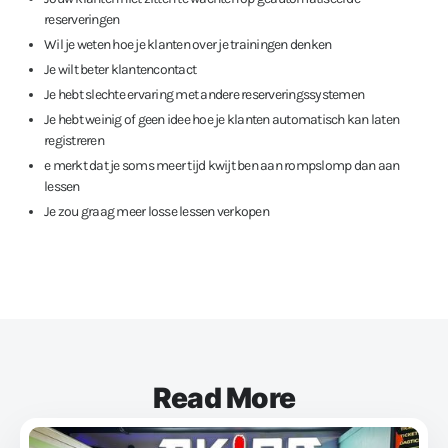
reserveringen
Wil je weten hoe je klanten over je trainingen denken
Je wilt beter klantencontact
Je hebt slechte ervaring met andere reserveringssystemen
Je hebt weinig of geen idee hoe je klanten automatisch kan laten
registreren
e merkt dat je soms meer tijd kwijt ben aan rompslomp dan aan
lessen
Je zou graag meer losse lessen verkopen
Read More