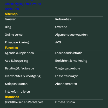
Sitemap
Tarieven
Referenties
Blog
Over ons
Online demo
Algemene voorwaarden
Privacyverklaring
AVG
Functies
Agenda & inplannen
Ledenadministratie
App & koppeling
Berichten & marketing
Betaling & facturatie
Toegangscontrole
Klantnotites & voortgang
Losse trainingen
Strippenkaarten
Abonnementen
Intakeformulieren
Branches
(Kick)Boksen en Vechtsport
Fitness Studio