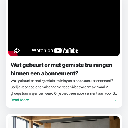
Wat gebeurt er met gemiste trainingen
binnen een abonnement?
Wat gebeurt er met gemiste trainingen binnen een abonnement?
Stel je voor dat je een abonnement aanbiedt voor maximaal 2
groepstrainingen per week. Of je biedt een abonnement aan voor 3
personal trainingen per maand. Beide abonnementen zijn per
Read More
automatische …