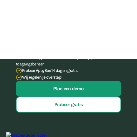
Train sporters, niet je
administratie-skills
Stop met het worstelen met je administratie. Met onze all-in-
one-software voor gyms en (vecht)sportscholen bespaar je tot
15 uur per week aan administratief werk, hoef je nooit meer
achter betalingen aan te rennen én update je je
toegangsbeheer.
Probeer AppyBee 14 dagen gratis
Wij regelen je overstap
Plan een demo
Probeer gratis