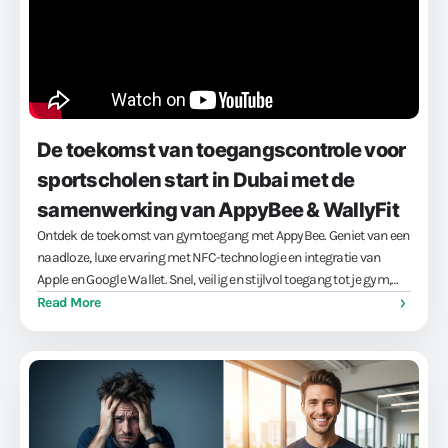
De toekomst van toegangscontrole voor
sportscholen start in Dubai met de
samenwerking van AppyBee & WallyFit
Ontdek de toekomst van gymtoegang met AppyBee. Geniet van een
naadloze, luxe ervaring met NFC-technologie en integratie van
Apple en Google Wallet. Snel, veilig en stijlvol toegang tot je gym,
spa of werkplek – zonder gedoe met pasjes of codes. Maximaliseer
Read More
gemak en winst met onze innovatieve oplossingen.