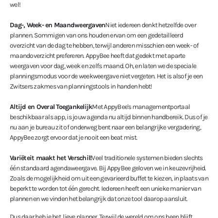
wel!
Dag-, Week- en Maandweergaven
Niet iedereen denkt hetzelfde over
plannen. Sommigen van ons houden ervan om een gedetailleerd
overzicht van de dag te hebben, terwijl anderen misschien een week- of
maandoverzicht prefereren. AppyBee heeft dat gedekt met aparte
weergaven voor dag, week en zelfs maand. Oh, en laten we de speciale
planningsmodus voor de weekweergave niet vergeten. Het is alsof je een
Zwitsers zakmes van planningstools in handen hebt!
Altijd en Overal Toegankelijk
Met AppyBee's managementportaal
beschikbaar als app, is jouw agenda nu altijd binnen handbereik. Dus of je
nu aan je bureau zit of onderweg bent naar een belangrijke vergadering,
AppyBee zorgt ervoor dat je nooit een beat mist.
Variëteit maakt het Verschil!
Veel traditionele systemen bieden slechts
één standaard agendaweergave. Bij AppyBee geloven we in keuzevrijheid.
Zoals de mogelijkheid om uit een gevarieerd buffet te kiezen, in plaats van
beperkt te worden tot één gerecht. Iedereen heeft een unieke manier van
plannen en we vinden het belangrijk dat onze tool daarop aansluit.
Dus daar heb je het, lieve planner. Terwijl de wereld om ons heen blijft