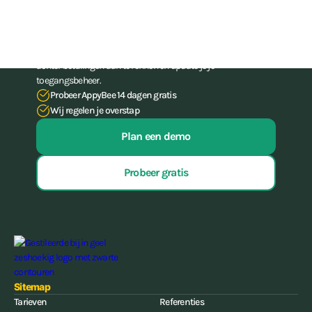
administratie-skills
Stop met het worstelen met je administratie. Met onze all-in-
one-software voor gyms en (vecht)sportscholen bespaar je tot
15 uur per week aan administratief werk, hoef je nooit meer
achter betalingen aan te rennen én update je je
toegangsbeheer.
Probeer AppyBee 14 dagen gratis
Wij regelen je overstap
Plan een demo
Probeer gratis
Sitemap
Tarieven
Referenties