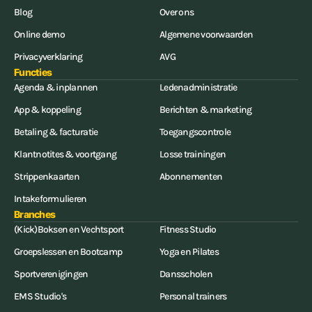
Blog
Over ons
Online demo
Algemene voorwaarden
Privacyverklaring
AVG
Functies
Agenda & inplannen
Ledenadministratie
App & koppeling
Berichten & marketing
Betaling & facturatie
Toegangscontrole
Klantnotites & voortgang
Losse trainingen
Strippenkaarten
Abonnementen
Intakeformulieren
Branches
(Kick)Boksen en Vechtsport
Fitness Studio
Groepslessen en Bootcamp
Yoga en Pilates
Sportverenigingen
Dansscholen
EMS Studio's
Personal trainers