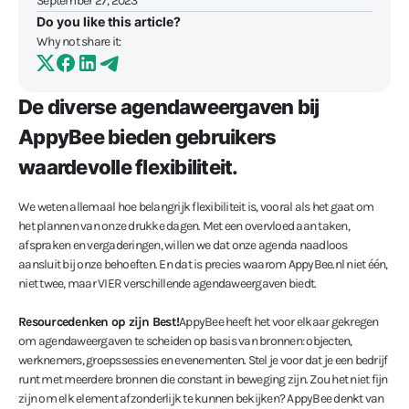
September 27, 2023
Do you like this article?
Why not share it:
De diverse agendaweergaven bij
AppyBee bieden gebruikers
waardevolle flexibiliteit.
We weten allemaal hoe belangrijk flexibiliteit is, vooral als het gaat om
het plannen van onze drukke dagen. Met een overvloed aan taken,
afspraken en vergaderingen, willen we dat onze agenda naadloos
aansluit bij onze behoeften. En dat is precies waarom AppyBee.nl niet één,
niet twee, maar VIER verschillende agendaweergaven biedt.
Resourcedenken op zijn Best!
AppyBee heeft het voor elkaar gekregen
om agendaweergaven te scheiden op basis van bronnen: objecten,
werknemers, groepssessies en evenementen. Stel je voor dat je een bedrijf
runt met meerdere bronnen die constant in beweging zijn. Zou het niet fijn
zijn om elk element afzonderlijk te kunnen bekijken? AppyBee denkt van