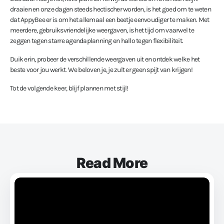
draaien en onze dagen steeds hectischer worden, is het goed om te weten
dat AppyBee er is om het allemaal een beetje eenvoudiger te maken. Met
meerdere, gebruiksvriendelijke weergaven, is het tijd om vaarwel te
zeggen tegen starre agendaplanning en hallo tegen flexibiliteit.
Duik erin, probeer de verschillende weergaven uit en ontdek welke het
beste voor jou werkt. We beloven je, je zult er geen spijt van krijgen!
Tot de volgende keer, blijf plannen met stijl!
Read More