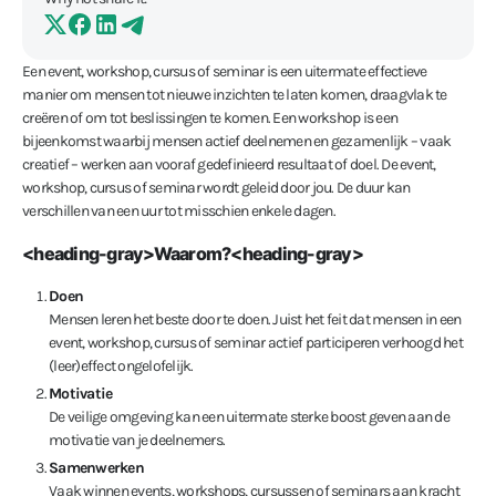
Een event, workshop, cursus of seminar is een uitermate effectieve
manier om mensen tot nieuwe inzichten te laten komen, draagvlak te
creëren of om tot beslissingen te komen. Een workshop is een
bijeenkomst waarbij mensen actief deelnemen en gezamenlijk – vaak
creatief – werken aan vooraf gedefinieerd resultaat of doel. De event,
workshop, cursus of seminar wordt geleid door jou. De duur kan
verschillen van een uur tot misschien enkele dagen.
<heading-gray>Waarom?<heading-gray>
Doen
Mensen leren het beste door te doen. Juist het feit dat mensen in een
event, workshop, cursus of seminar actief participeren verhoogd het
(leer)effect ongelofelijk.
Motivatie
De veilige omgeving kan een uitermate sterke boost geven aan de
motivatie van je deelnemers.
Samenwerken
Vaak winnen events, workshops, cursussen of seminars aan kracht