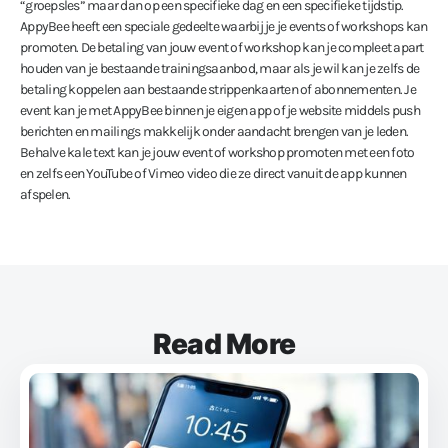
“groepsles” maar dan op een specifieke dag en een specifieke tijdstip.
AppyBee heeft een speciale gedeelte waarbij je je events of workshops kan
promoten. De betaling van jouw event of workshop kan je compleet apart
houden van je bestaande trainingsaanbod, maar als je wil kan je zelfs de
betaling koppelen aan bestaande strippenkaarten of abonnementen. Je
event kan je met AppyBee binnen je eigen app of je website middels push
berichten en mailings makkelijk onder aandacht brengen van je leden.
Behalve kale text kan je jouw event of workshop promoten met een foto
en zelfs een YouTube of Vimeo video die ze direct vanuit de app kunnen
afspelen.
Read More