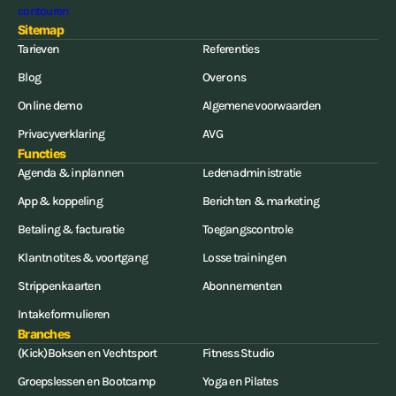
Sitemap
Tarieven
Referenties
Blog
Over ons
Online demo
Algemene voorwaarden
Privacyverklaring
AVG
Functies
Agenda & inplannen
Ledenadministratie
App & koppeling
Berichten & marketing
Betaling & facturatie
Toegangscontrole
Klantnotites & voortgang
Losse trainingen
Strippenkaarten
Abonnementen
Intakeformulieren
Branches
(Kick)Boksen en Vechtsport
Fitness Studio
Groepslessen en Bootcamp
Yoga en Pilates