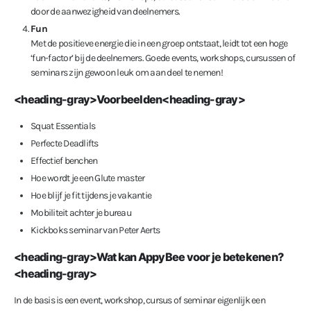
door de aanwezigheid van deelnemers.
Fun
Met de positieve energie die in een groep ontstaat, leidt tot een hoge
‘fun-factor’ bij de deelnemers. Goede events, workshops, cursussen of
seminars zijn gewoon leuk om aan deel te nemen!
<heading-gray>Voorbeelden<heading-gray>
Squat Essentials
Perfecte Deadlifts
Effectief benchen
Hoe wordt je een Glute master
Hoe blijf je fit tijdens je vakantie
Mobiliteit achter je bureau
Kickboks seminar van Peter Aerts
<heading-gray>Wat kan AppyBee voor je betekenen?
<heading-gray>
In de basis is een event, workshop, cursus of seminar eigenlijk een