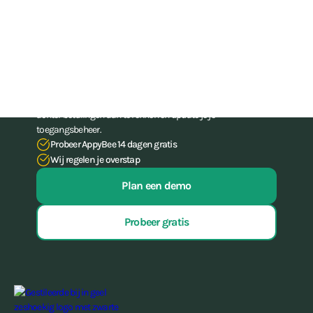
Train sporters, niet je
administratie-skills
Stop met het worstelen met je administratie. Met onze all-in-
one-software voor gyms en (vecht)sportscholen bespaar je tot
15 uur per week aan administratief werk, hoef je nooit meer
achter betalingen aan te rennen én update je je
toegangsbeheer.
Probeer AppyBee 14 dagen gratis
Wij regelen je overstap
Plan een demo
Probeer gratis