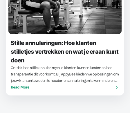
Stille annuleringen: Hoe klanten
stilletjes vertrekken en wat je eraan kunt
doen
Ontdek hoe stille annuleringen je klanten kunnen kosten en hoe
transparantie dit voorkomt. Bij AppyBee bieden we oplossingen om
jouw klanten tevreden te houden en annuleringen te verminderen.
Boek een demo en maak je business transparanter!
Read More