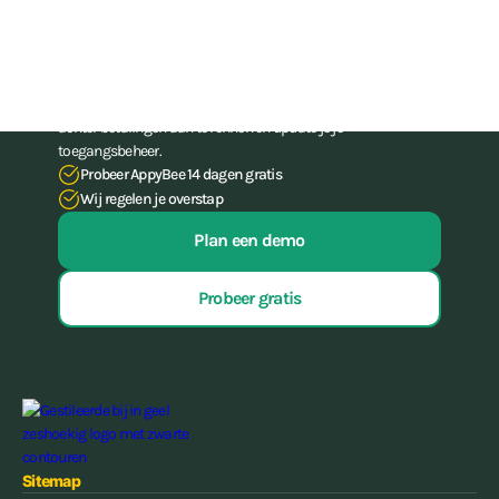
administratie-skills
Stop met het worstelen met je administratie. Met onze all-in-
one-software voor gyms en (vecht)sportscholen bespaar je tot
15 uur per week aan administratief werk, hoef je nooit meer
achter betalingen aan te rennen én update je je
toegangsbeheer.
Probeer AppyBee 14 dagen gratis
Wij regelen je overstap
Plan een demo
Probeer gratis
Sitemap