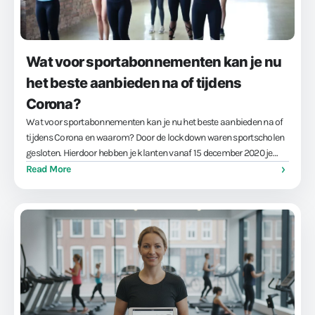
Wat voor sportabonnementen kan je nu
het beste aanbieden na of tijdens
Corona?
Wat voor sportabonnementen kan je nu het beste aanbieden na of
tijdens Corona en waarom? Door de lockdown waren sportscholen
gesloten. Hierdoor hebben je klanten vanaf 15 december 2020 je
sportschoolabonnement waarschijnlijk niet meer kunnen
Read More
gebruiken. Geld terug geven aan …