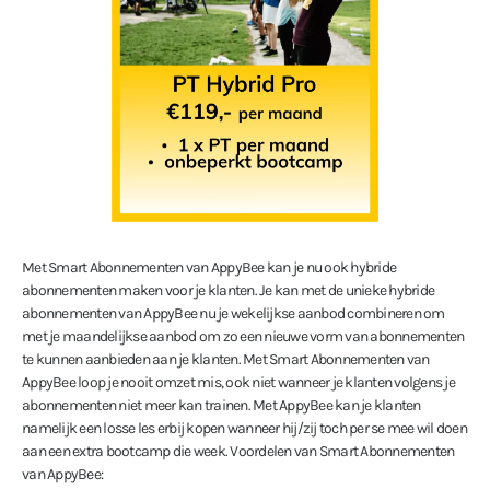
Met Smart Abonnementen van AppyBee kan je nu ook hybride
abonnementen maken voor je klanten. Je kan met de unieke hybride
abonnementen van AppyBee nu je wekelijkse aanbod combineren om
met je maandelijkse aanbod om zo een nieuwe vorm van abonnementen
te kunnen aanbieden aan je klanten. Met Smart Abonnementen van
AppyBee loop je nooit omzet mis, ook niet wanneer je klanten volgens je
abonnementen niet meer kan trainen. Met AppyBee kan je klanten
namelijk een losse les erbij kopen wanneer hij/zij toch per se mee wil doen
aan een extra bootcamp die week. Voordelen van Smart Abonnementen
van AppyBee: