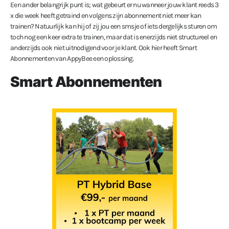
Een ander belangrijk punt is; wat gebeurt er nu wanneer jouw klant reeds 3
x die week heeft getraind en volgens zijn abonnement niet meer kan
trainen? Natuurlijk kan hij of zij jou een smsje of iets dergelijks sturen om
toch nog een keer extra te trainen, maar dat is enerzijds niet structureel en
anderzijds ook niet uitnodigend voor je klant. Ook hier heeft Smart
Abonnementen van AppyBee een oplossing.
Smart Abonnementen