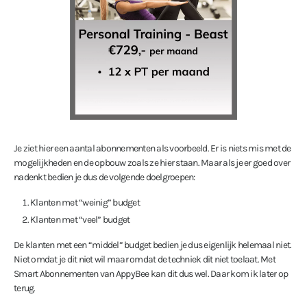
Je ziet hier een aantal abonnementen als voorbeeld. Er is niets mis met de
mogelijkheden en de opbouw zoals ze hier staan. Maar als je er goed over
nadenkt bedien je dus de volgende doelgroepen:
Klanten met “weinig” budget
Klanten met “veel” budget
De klanten met een “middel” budget bedien je dus eigenlijk helemaal niet.
Niet omdat je dit niet wil maar omdat de techniek dit niet toelaat. Met
Smart Abonnementen van AppyBee kan dit dus wel. Daar kom ik later op
terug.