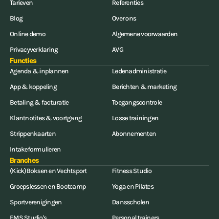
Tarieven
Referenties
Blog
Over ons
Online demo
Algemene voorwaarden
Privacyverklaring
AVG
Functies
Agenda & inplannen
Ledenadministratie
App & koppeling
Berichten & marketing
Betaling & facturatie
Toegangscontrole
Klantnotites & voortgang
Losse trainingen
Strippenkaarten
Abonnementen
Intakeformulieren
Branches
(Kick)Boksen en Vechtsport
Fitness Studio
Groepslessen en Bootcamp
Yoga en Pilates
Sportverenigingen
Dansscholen
EMS Studio's
Personal trainers