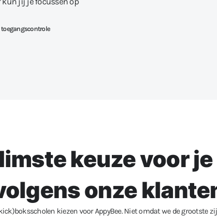
kun jij je focussen op
 toegangscontrole
limste keuze voor j
volgens onze klante
kick)boksscholen kiezen voor AppyBee. Niet omdat we de grootste zij