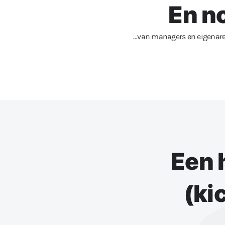
En n
…van managers en eigenaren
Een 
(ki