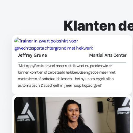
Klanten d
Jeffrey Grune
Martial Arts Center
"Met AppyBee is er veel meer rust. Ik weet nu precies wie er
binnenkomt en of ze betaald hebben. Geen gedoe meer met
controleren of onbetaalde lessen – het systeem regelt alles
automatisch. Dat scheelt mij een hoop kopzorgen!"