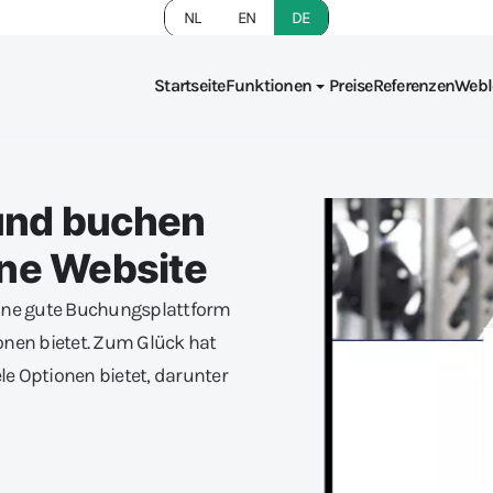
NL
EN
DE
Startseite
Funktionen
Preise
Referenzen
Webl
 und buchen
gene Website
eine gute Buchungsplattform
onen bietet. Zum Glück hat
le Optionen bietet, darunter