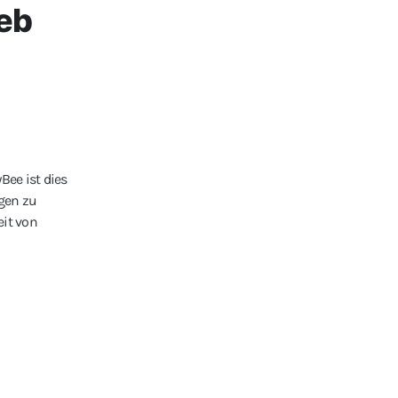
eb
Bee ist dies
gen zu
eit von