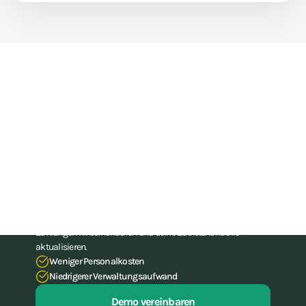
können Unternehmen ganz einfach...
Sind Sie bereit, Ihr
Fitnessgeschäft auf die nächste
Stufe zu heben?
Hören Sie auf, mit Ihrer Verwaltung zu kämpfen. Mit unserer
All-in-One-Software für Fitnessstudios und (Kampf-)
Fitnessstudios kannst du dir bis zu 15 Stunden
Verwaltungsarbeit pro Woche sparen, musst nie wieder
Zahlungen hinterherlaufen und deine Zutrittskontrolle
aktualisieren.
Weniger Personalkosten
Niedrigerer Verwaltungsaufwand
Demo vereinbaren