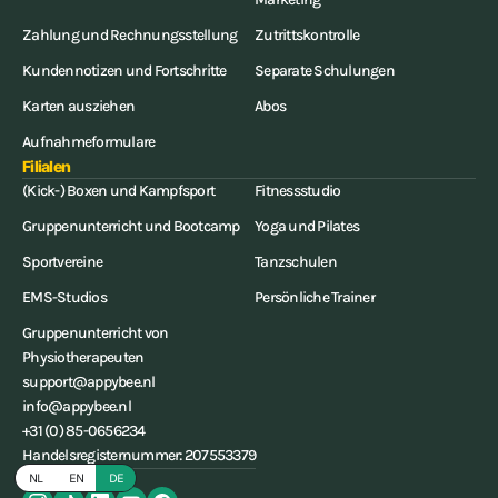
Zahlung und Rechnungsstellung
Zutrittskontrolle
Kundennotizen und Fortschritte
Separate Schulungen
Karten ausziehen
Abos
Aufnahmeformulare
Filialen
(Kick-) Boxen und Kampfsport
Fitnessstudio
Gruppenunterricht und Bootcamp
Yoga und Pilates
Sportvereine
Tanzschulen
EMS-Studios
Persönliche Trainer
Gruppenunterricht von
Physiotherapeuten
support@appybee.nl
info@appybee.nl
+31 (0) 85-0656234
Handelsregisternummer: 207553379
NL
EN
DE