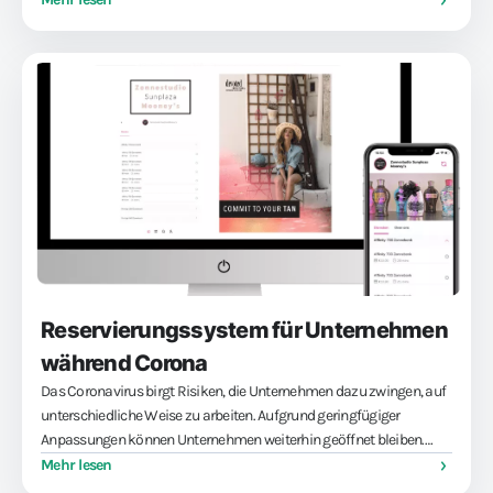
kostenlosen Demo.
Reservierungssystem für Unternehmen
während Corona
Das Coronavirus birgt Risiken, die Unternehmen dazu zwingen, auf
unterschiedliche Weise zu arbeiten. Aufgrund geringfügiger
Anpassungen können Unternehmen weiterhin geöffnet bleiben.
AppyBee bietet die kleine Anpassung für viele verschiedene
Mehr lesen
Unternehmen. Dank unseres praktischen Buchungssystems