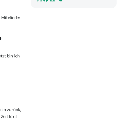
 Mitglieder
?
tzt bin ich
reib zurück,
Zeit fünf