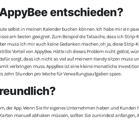
r AppyBee entschieden?
Leute selbst in meinen Kalender buchen können. Ich habe mir ein paa
e am besten geeignet. Zum Beispiel die Tatsache, dass ich Strip-K
ber muss ich mir auch keine Gedanken machen, oh ja, diese Strip-Ka
ößte Vorteil von AppyBee. Hätte ich dieses Problem nicht gelöst, wü
e dafür sorgt, dass ich nicht so viel auf meinem Handy sitzen muss u
mit verbringen muss. AppyBee ist eine kleine monatliche Investitio
f bis zehn Stunden pro Woche für Verwaltungsaufgaben spare.
freundlich?
tem, der App. Wenn Sie Ihr eigenes Unternehmen haben und Kunden h
p-Karten manuell abhaken müssen, sollten Sie zumindest anfangen, 