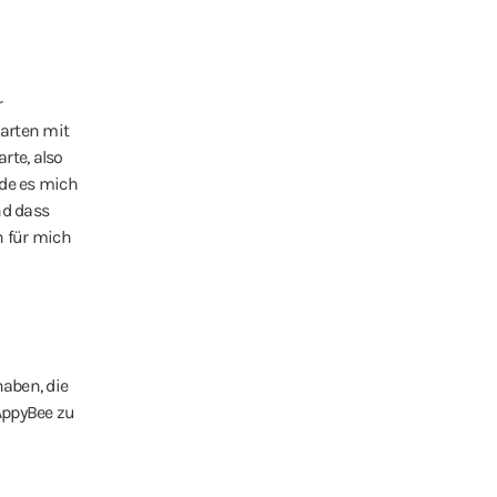
r
arten mit
rte, also
rde es mich
nd dass
n für mich
aben, die
AppyBee zu