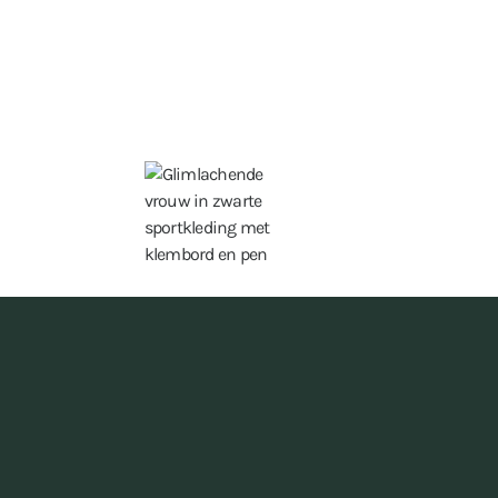
chste
ssstudios kannst du
tskontrolle