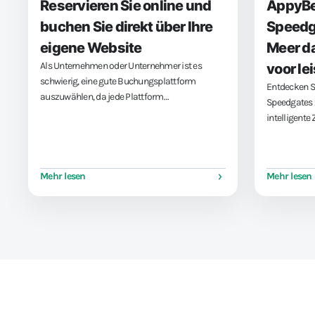
Reservieren Sie online und
AppyBe
buchen Sie direkt über Ihre
Speedga
eigene Website
Meer da
Als Unternehmen oder Unternehmer ist es
voor le
schwierig, eine gute Buchungsplattform
Entdecken S
auszuwählen, da jede Plattform
Speedgates
unterschiedliche Optionen bietet. Zum Glück
intelligente 
hat AppyBee dafür die perfekte Lösung, da die
Utrecht zu e
Plattform viele Optionen bietet, darunter ein
Freizeit.
praktisches Web-Widget. Mit dem Web-
Widget...
Mehr lesen
Mehr lesen