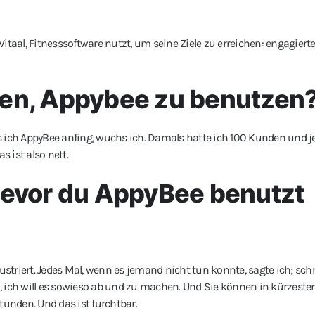
taal, Fitnesssoftware nutzt, um seine Ziele zu erreichen: engagierte
en, Appybee zu benutzen
 ich AppyBee anfing, wuchs ich. Damals hatte ich 100 Kunden und je
s ist also nett.
bevor du AppyBee benutzt
ustriert. Jedes Mal, wenn es jemand nicht tun konnte, sagte ich; sch
 ich will es sowieso ab und zu machen. Und Sie können in kürzester 
tunden. Und das ist furchtbar.