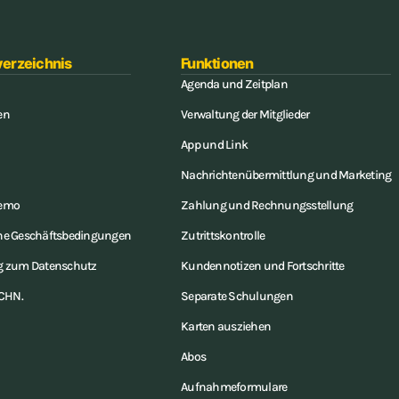
verzeichnis
Funktionen
Agenda und Zeitplan
en
Verwaltung der Mitglieder
App und Link
Nachrichtenübermittlung und Marketing
Demo
Zahlung und Rechnungsstellung
ne Geschäftsbedingungen
Zutrittskontrolle
g zum Datenschutz
Kundennotizen und Fortschritte
CHN.
Separate Schulungen
Karten ausziehen
Abos
Aufnahmeformulare