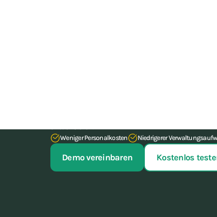
Sind Sie bereit, Ihr
Stufe zu heben?
Hören Sie auf, mit Ihrer Verwaltung zu kämpfen. Mit
dir bis zu 15 Stunden Verwaltungsarbeit pro Woche 
aktualisieren.
Weniger Personalkosten
Niedrigerer Verwaltungsauf
Demo vereinbaren
Kostenlos teste