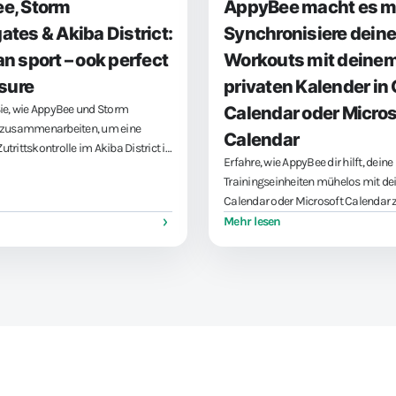
e, Storm
AppyBee macht es m
tes & Akiba District:
Synchronisiere deine
n sport – ook perfect
Workouts mit deine
isure
privaten Kalender in
ie, wie AppyBee und Storm
Calendar oder Micros
 zusammenarbeiten, um eine
Calendar
Zutrittskontrolle im Akiba District in
Erfahre, wie AppyBee dir hilft, deine
rmöglichen — ideal für Sport und
Trainingseinheiten mühelos mit d
Calendar oder Microsoft Calendar 
synchronisieren. Verabschieden Sie
Mehr lesen
Doppelbuchungen und genießen Sie
nahtlose Integration zwischen Ihre
und Privatleben, sodass Sie mehr Ze
haben, was wirklich wichtig ist.