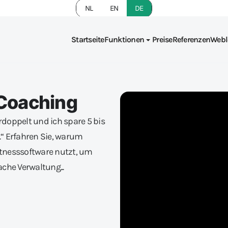
NL
EN
DE
Startseite
Funktionen
Preise
Referenzen
Webl
 Coaching
doppelt und ich spare 5 bis
“ Erfahren Sie, warum
Fitnesssoftware nutzt, um
ache Verwaltung...