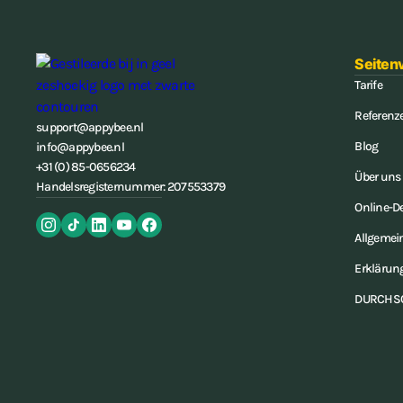
Seiten
Tarife
Referenz
support@appybee.nl
Blog
info@appybee.nl
+31 (0) 85-0656234
Über uns
Handelsregisternummer: 207553379
Online-
Allgemei
Erklärun
DURCHS