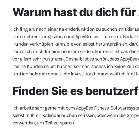
Warum hast du dich fü
Ich fing an, nach einer Kalenderfunktion zu suchen, mit der 
Unternehmen angesehen und AppyBee war für meine Bedürfniss
Kunden verknüpfen kann, die von selbst herunterzählen, darü
muss ich mich für eine neue anmelden. Für mich ist das der gr
vor allem sehr frustrieren. Deshalb ist es schön, dass AppyBe
meine Kunden selbst buchen können, sodass ich keine Zeit da
und ich hole die monatliche Investition heraus, weil ich fün
Finden Sie es benutzer
Ich arbeite sehr gerne mit dem AppyBee Fitness-Softwaresys
selbst in Ihren Kalender buchen müssen, oder wenn Sie Stri
verwenden, um Zeit zu sparen.