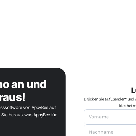
mo an und
L
raus!
Drücken Sie auf „Senden“ und wä
kies het m
nesssoftware von AppyBee auf
n Sie heraus, was AppyBee für
Vorname
*