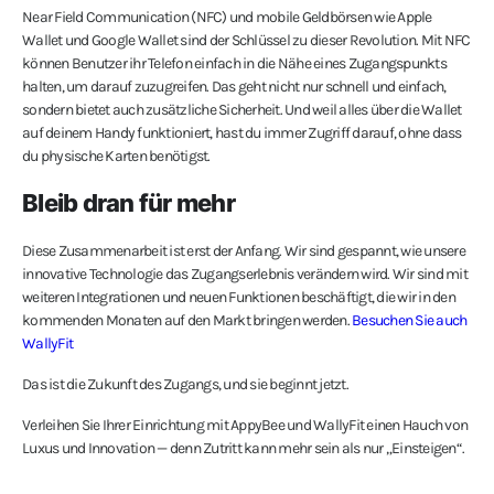
Near Field Communication (NFC) und mobile Geldbörsen wie Apple
Wallet und Google Wallet sind der Schlüssel zu dieser Revolution. Mit NFC
können Benutzer ihr Telefon einfach in die Nähe eines Zugangspunkts
halten, um darauf zuzugreifen. Das geht nicht nur schnell und einfach,
sondern bietet auch zusätzliche Sicherheit. Und weil alles über die Wallet
auf deinem Handy funktioniert, hast du immer Zugriff darauf, ohne dass
du physische Karten benötigst.
Bleib dran für mehr
Diese Zusammenarbeit ist erst der Anfang. Wir sind gespannt, wie unsere
innovative Technologie das Zugangserlebnis verändern wird. Wir sind mit
weiteren Integrationen und neuen Funktionen beschäftigt, die wir in den
kommenden Monaten auf den Markt bringen werden.
Besuchen Sie auch
WallyFit
Das ist die Zukunft des Zugangs, und sie beginnt jetzt.
Verleihen Sie Ihrer Einrichtung mit AppyBee und WallyFit einen Hauch von
Luxus und Innovation — denn Zutritt kann mehr sein als nur „Einsteigen“.