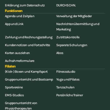
Erklärung zum Datenschutz
DURCHSCHN.
Funktionen
Agenda und Zeitplan
Verwaltung der Mitglieder
App und Link
Nachrichtenübermittlung und
Marketing
Zahlung und Rechnungsstellung
Zutrittskontrolle
Kundennotizen und Fortschritte
Separate Schulungen
Karten ausziehen
Abos
Aufnahmeformulare
Filialen
(Kick-) Boxen und Kampfsport
Fitnessstudio
Gruppenunterricht und Bootcamp
Yoga und Pilates
Sportvereine
Tanzschulen
EMS-Studios
Persönliche Trainer
Gruppenunterricht von
Physiotherapeuten