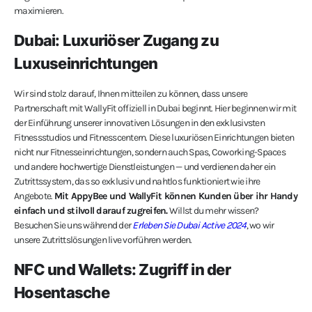
maximieren.
Dubai: Luxuriöser Zugang zu
Luxuseinrichtungen
Wir sind stolz darauf, Ihnen mitteilen zu können, dass unsere
Partnerschaft mit WallyFit offiziell in Dubai beginnt. Hier beginnen wir mit
der Einführung unserer innovativen Lösungen in den exklusivsten
Fitnessstudios und Fitnesscentern. Diese luxuriösen Einrichtungen bieten
nicht nur Fitnesseinrichtungen, sondern auch Spas, Coworking-Spaces
und andere hochwertige Dienstleistungen — und verdienen daher ein
Zutrittssystem, das so exklusiv und nahtlos funktioniert wie ihre
Angebote.
Mit AppyBee und WallyFit können Kunden über ihr Handy
einfach und stilvoll darauf zugreifen.
Willst du mehr wissen?
Besuchen Sie uns während der
Erleben Sie Dubai Active 2024
, wo wir
unsere Zutrittslösungen live vorführen werden.
NFC und Wallets: Zugriff in der
Hosentasche