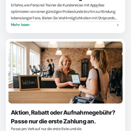
Erfahre, wie Personal Trainer die Kundenreise mit AppyBee
optimieren: von einer günstigen Probestunde bis hin zur Bindung
lebenslanger Fans. Bieten Sie Wahlmöglichkeiten mit Stripcards
und Abos an und verwalten Sie Ihren Kalender mühelos. Machen Sie
Mehr lesen
aus jedem neuen Kunden einen treuen Fan!
Aktion, Rabatt oder Aufnahmegebühr?
Passe nur die erste Zahlung an.
Passe pro Verkauf nur die erste Rate und die