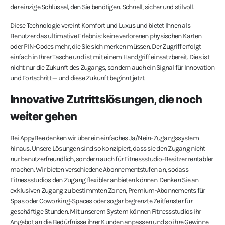
der einzige Schlüssel, den Sie benötigen. Schnell, sicher und stilvoll.
Diese Technologie vereint Komfort und Luxus und bietet Ihnen als
Benutzer das ultimative Erlebnis: keine verlorenen physischen Karten
oder PIN-Codes mehr, die Sie sich merken müssen. Der Zugriff erfolgt
einfach in Ihrer Tasche und ist mit einem Handgriff einsatzbereit. Dies ist
nicht nur die Zukunft des Zugangs, sondern auch ein Signal für Innovation
und Fortschritt — und diese Zukunft beginnt jetzt.
Innovative Zutrittslösungen, die noch
weiter gehen
Bei AppyBee denken wir über ein einfaches Ja/Nein-Zugangssystem
hinaus. Unsere Lösungen sind so konzipiert, dass sie den Zugang nicht
nur benutzerfreundlich, sondern auch für Fitnessstudio-Besitzer rentabler
machen. Wir bieten verschiedene Abonnementstufen an, sodass
Fitnessstudios den Zugang flexibler anbieten können. Denken Sie an
exklusiven Zugang zu bestimmten Zonen, Premium-Abonnements für
Spas oder Coworking-Spaces oder sogar begrenzte Zeitfenster für
geschäftige Stunden. Mit unserem System können Fitnessstudios ihr
Angebot an die Bedürfnisse ihrer Kunden anpassen und so ihre Gewinne