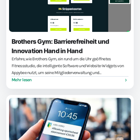
Brothers Gym: Barrierefreiheit und
Innovation Hand in Hand
Erfahre, wie Brothers Gym, ein rund um die Uhr geöffnetes
Fitnessstudio, die intelligente Software und Website-Widgets von
Appybee nutzt, um seine Mitgliederverwaltung und
Zugangssysteme zu optimieren. Mehr Komfort, weniger
Mehr lesen
Verwaltung!