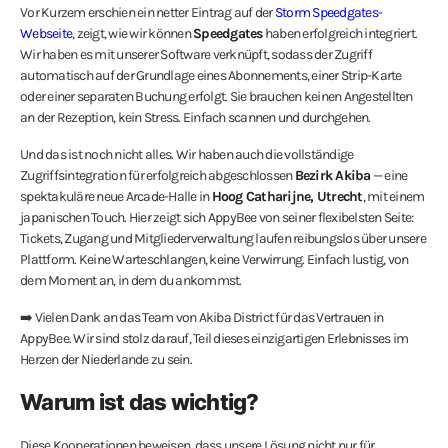
Vor Kurzem erschien ein netter Eintrag auf der
Storm Speedgates-
Webseite
, zeigt, wie wir können
Speedgates
haben erfolgreich integriert.
Wir haben es mit unserer Software verknüpft, sodass der Zugriff
automatisch auf der Grundlage eines Abonnements, einer Strip-Karte
oder einer separaten Buchung erfolgt. Sie brauchen keinen Angestellten
an der Rezeption, kein Stress. Einfach scannen und durchgehen.
Und das ist noch nicht alles. Wir haben auch die vollständige
Zugriffsintegration für erfolgreich abgeschlossen
Bezirk Akiba
— eine
spektakuläre neue Arcade-Halle in
Hoog Catharijne, Utrecht
, mit einem
japanischen Touch. Hier zeigt sich AppyBee von seiner flexibelsten Seite:
Tickets, Zugang und Mitgliederverwaltung laufen reibungslos über unsere
Plattform. Keine Warteschlangen, keine Verwirrung. Einfach lustig, von
dem Moment an, in dem du ankommst.
➡️ Vielen Dank an das Team von Akiba District für das Vertrauen in
AppyBee. Wir sind stolz darauf, Teil dieses einzigartigen Erlebnisses im
Herzen der Niederlande zu sein.
Warum ist das wichtig?
Diese Kooperationen beweisen, dass unsere Lösung nicht nur für