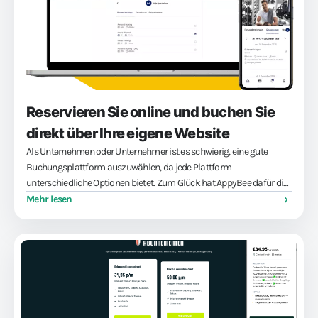
Reservieren Sie online und buchen Sie
direkt über Ihre eigene Website
Als Unternehmen oder Unternehmer ist es schwierig, eine gute
Buchungsplattform auszuwählen, da jede Plattform
unterschiedliche Optionen bietet. Zum Glück hat AppyBee dafür die
perfekte Lösung, da die Plattform viele Optionen bietet, darunter ein
Mehr lesen
praktisches Web-Widget. Mit dem Web-Widget...