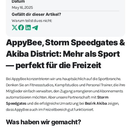
Datum
May 16, 2025
Gefällt dir dieser Artikel?
Warum teilst du es nicht:
AppyBee, Storm Speedgates &
Akiba District: Mehr als Sport
— perfekt für die Freizeit
Bei AppyBee konzentrieren wir uns hauptsächlich auf die Sportbranche.
Denken Sie an Fitnessstudios, Kampfstudios und Personal Trainer, die ihre
Mitglieder einfach verwalten, den Zugang arrangieren und Abonnements
automatisieren möchten. Aber unsere Partnerschaft mit
Storm
Speedgates
und die erfolgreiche Umsetzung bei
Bezirk Akiba
zeigen,
dass AppyBee auch im Freizeitbereich gut funktioniert.
Was haben wir gemacht?