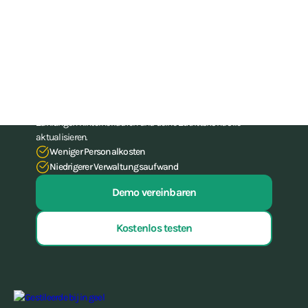
Sind Sie bereit, Ihr
Fitnessgeschäft auf die nächste
Stufe zu heben?
Hören Sie auf, mit Ihrer Verwaltung zu kämpfen. Mit unserer
All-in-One-Software für Fitnessstudios und (Kampf-)
Fitnessstudios kannst du dir bis zu 15 Stunden
Verwaltungsarbeit pro Woche sparen, musst nie wieder
Zahlungen hinterherlaufen und deine Zutrittskontrolle
aktualisieren.
Weniger Personalkosten
Niedrigerer Verwaltungsaufwand
Demo vereinbaren
Kostenlos testen