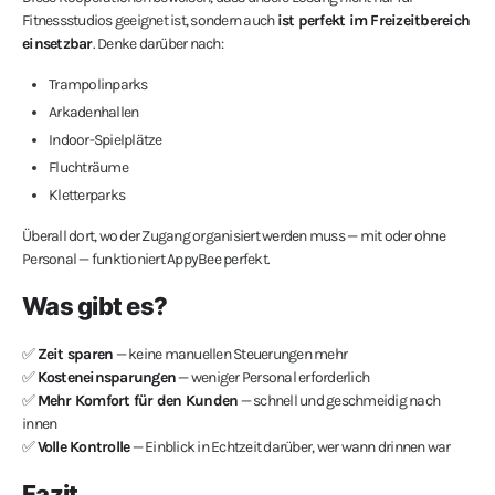
Fitnessstudios geeignet ist, sondern auch
ist perfekt im Freizeitbereich
einsetzbar
. Denke darüber nach:
Trampolinparks
Arkadenhallen
Indoor-Spielplätze
Fluchträume
Kletterparks
Überall dort, wo der Zugang organisiert werden muss — mit oder ohne
Personal — funktioniert AppyBee perfekt.
Was gibt es?
✅
Zeit sparen
— keine manuellen Steuerungen mehr
✅
Kosteneinsparungen
— weniger Personal erforderlich
✅
Mehr Komfort für den Kunden
— schnell und geschmeidig nach
innen
✅
Volle Kontrolle
— Einblick in Echtzeit darüber, wer wann drinnen war
Fazit