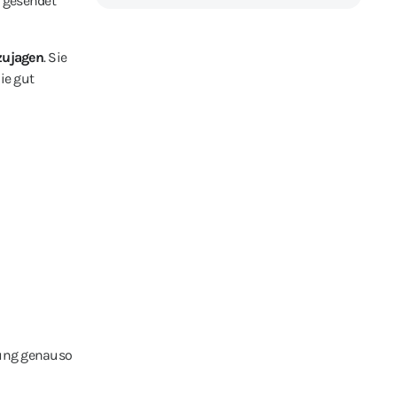
e gesendet
zujagen
. Sie
ie gut
ltung genauso