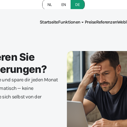
NL
EN
DE
Startseite
Funktionen
Preise
Referenzen
Webl
eren Sie
nerungen?
e und spare dir jeden Monat
omatisch — keine
sich selbst von der