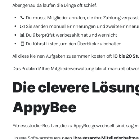
Aber genau da laufen die Dinge oft schief:
📞 Du musst Mitglieder anrufen, die ihre Zahlung verpass
📧 Sie senden manuell Erinnerungen und zweite Erinner
📊 Du überprüfst, wer bezahlt hat und wer nicht
🧾 Du führst Listen, um den Überblick zu behalten
All diese kleinen Aufgaben zusammen kosten oft
10 bis 20 S
Das Problem? Ihre Mitgliederverwaltung bleibt manuell, obwoh
Die clevere Lösung
AppyBee
Fitnessstudio-Besitzer, die zu AppyBee gewechselt sind, sagen
Unsere Softwaresteuerungen
Ihre gesamte Mitgliedschaftsv