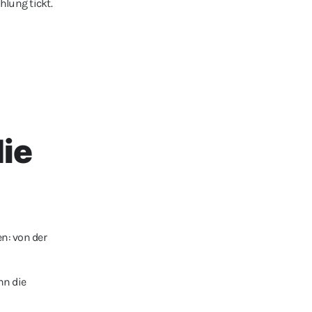
hlung tickt.
die
n: von der
nn die