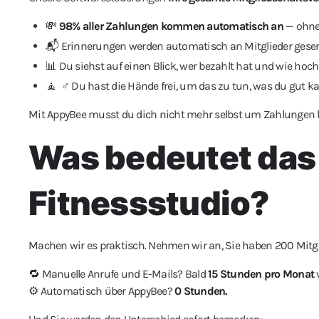
💸
98% aller Zahlungen kommen automatisch an
— ohne
📬 Erinnerungen werden automatisch an Mitglieder gesen
📊 Du siehst auf einen Blick, wer bezahlt hat und wie hoc
🧘 ‍ ♂️ Du hast die Hände frei, um das zu tun, was du gut 
Mit AppyBee musst du dich nicht mehr selbst um Zahlungen 
Was bedeutet das 
Fitnessstudio?
Machen wir es praktisch. Nehmen wir an, Sie haben 200 Mitgl
🔁 Manuelle Anrufe und E-Mails? Bald
15 Stunden pro Monat
v
⚙️ Automatisch über AppyBee?
0 Stunden.